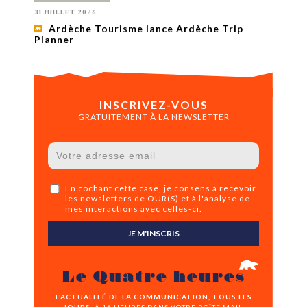
31 JUILLET 2026
Ardèche Tourisme lance Ardèche Trip
Planner
INSCRIVEZ-VOUS
GRATUITEMENT À LA NEWSLETTER
En cochant cette case, je consens à recevoir
les newsletters de OUR(S) et à l'analyse de
mes interactions avec celles-ci.
JE M'INSCRIS
Le Quatre heures
L’ACTUALITÉ DE LA COMMUNICATION, TOUS LES