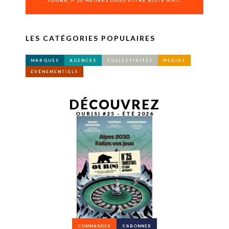
JOURS,
À 16 HEURES DANS VOTRE BOÎTE MAIL.
LES CATÉGORIES POPULAIRES
MARQUES
AGENCES
COLLECTIVITÉS
MÉDIAS
ÉVÉNEMENTIELS
DÉCOUVREZ
OUR(S) #25 - ÉTÉ 2026
COMMANDER
S’ABONNER