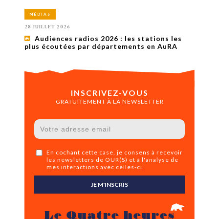
MÉDIAS
28 JUILLET 2026
Audiences radios 2026 : les stations les
plus écoutées par départements en AuRA
INSCRIVEZ-VOUS
GRATUITEMENT À LA NEWSLETTER
En cochant cette case, je consens à recevoir
les newsletters de OUR(S) et à l'analyse de
mes interactions avec celles-ci.
JE M'INSCRIS
Le Quatre heures