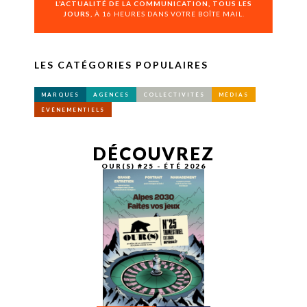
L’ACTUALITÉ DE LA COMMUNICATION, TOUS LES
JOURS,
À 16 HEURES DANS VOTRE BOÎTE MAIL.
LES CATÉGORIES POPULAIRES
MARQUES
AGENCES
COLLECTIVITÉS
MÉDIAS
ÉVÉNEMENTIELS
DÉCOUVREZ
OUR(S) #25 - ÉTÉ 2026