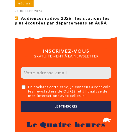
MÉDIAS
28 JUILLET 2026
Audiences radios 2026 : les stations les
plus écoutées par départements en AuRA
INSCRIVEZ-VOUS
GRATUITEMENT À LA NEWSLETTER
En cochant cette case, je consens à recevoir
les newsletters de OUR(S) et à l'analyse de
mes interactions avec celles-ci.
JE M'INSCRIS
Le Quatre heures