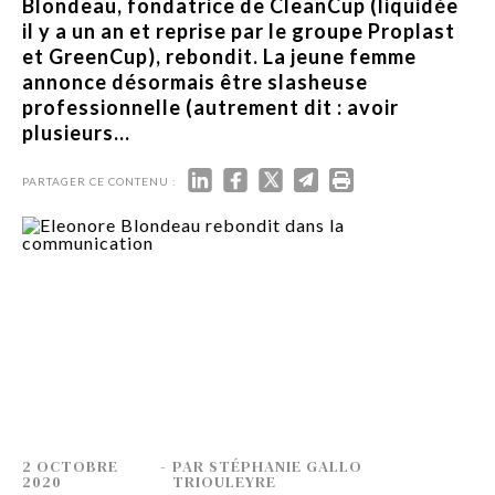
Blondeau, fondatrice de CleanCup (liquidée
il y a un an et reprise par le groupe Proplast
et GreenCup), rebondit. La jeune femme
annonce désormais être slasheuse
professionnelle (autrement dit : avoir
plusieurs...
PARTAGER CE CONTENU :
2 OCTOBRE
-
PAR
STÉPHANIE GALLO
2020
TRIOULEYRE