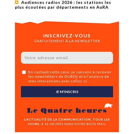
Audiences radios 2026 : les stations les
plus écoutées par départements en AuRA
INSCRIVEZ-VOUS
GRATUITEMENT À LA NEWSLETTER
En cochant cette case, je consens à recevoir
les newsletters de OUR(S) et à l'analyse de
mes interactions avec celles-ci.
JE M'INSCRIS
Le Quatre heures
L’ACTUALITÉ DE LA COMMUNICATION, TOUS LES
JOURS,
À 16 HEURES DANS VOTRE BOÎTE MAIL.