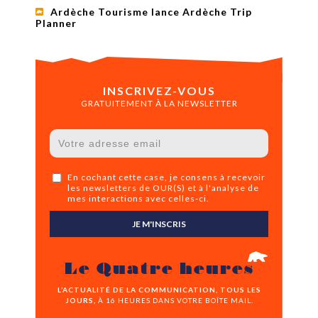
Ardèche Tourisme lance Ardèche Trip
Planner
INSCRIVEZ-VOUS
GRATUITEMENT À LA NEWSLETTER
En cochant cette case, je consens à recevoir
les newsletters de OUR(S) et à l'analyse de
mes interactions avec celles-ci.
JE M'INSCRIS
Le Quatre heures
L’ACTUALITÉ DE LA COMMUNICATION, TOUS LES
JOURS,
À 16 HEURES DANS VOTRE BOÎTE MAIL.