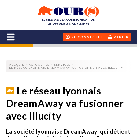
LE MÉDIA DE LA COMMUNICATION
AUVERGNE-RHÔNE-ALPES
SE CONNECTER
PANIER
ACCUEIL
ACTUALITÉS
SERVICES
LE RÉSEAU LYONNAIS DREAMAWAY VA FUSIONNER AVEC ILLUCITY
Le réseau lyonnais
DreamAway va fusionner
avec Illucity
La société lyonnaise DreamAway, qui détient