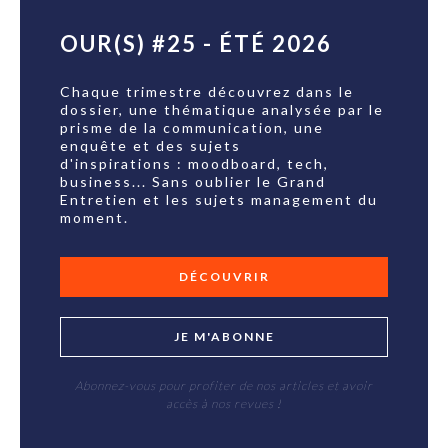
OUR(S) #25 - ÉTÉ 2026
Chaque trimestre découvrez dans le
dossier, une thématique analysée par le
prisme de la communication, une
enquête et des sujets
d'inspirations : moodboard, tech,
business... Sans oublier le Grand
Entretien et les sujets management du
moment.
DÉCOUVRIR
JE M'ABONNE
Abonnez-vous pour profiter de nos articles et avoir
accès à nos revues !