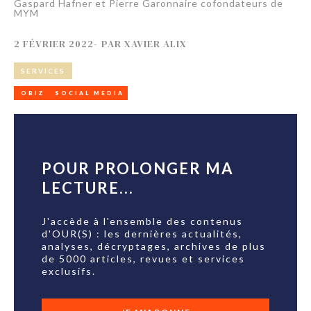
Gaspard Hafner et Pierre Garonnaire cofondateurs de
MYM
2 FÉVRIER 2022
-
PAR
XAVIER ALIX
SERVICES
OBIZ
SOCIAL MEDIA
POUR PROLONGER MA
LECTURE...
J'accède à l'ensemble des contenus
d'OUR(S) : les dernières actualités,
analyses, décryptages, archives de plus
de 5000 articles, revues et services
exclusifs.