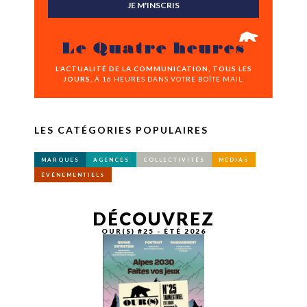
JE M'INSCRIS
Le Quatre heures
L’ACTUALITÉ DE LA COMMUNICATION, TOUS LES
JOURS,
À 16 HEURES DANS VOTRE BOÎTE MAIL.
LES CATÉGORIES POPULAIRES
MARQUES
AGENCES
COLLECTIVITÉS
MÉDIAS
ÉVÉNEMENTIELS
DÉCOUVREZ
OUR(S) #25 - ÉTÉ 2026