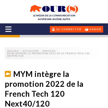
LE MÉDIA DE LA COMMUNICATION
AUVERGNE-RHÔNE-ALPES
SE CONNECTER
PANIER
ACCUEIL
ACTUALITÉS
SERVICES
MYM INTÈGRE LA PROMOTION 2022 DE LA FRENCH TECH 120
NEXT40/120
MYM intègre la
promotion 2022 de la
French Tech 120
Next40/120