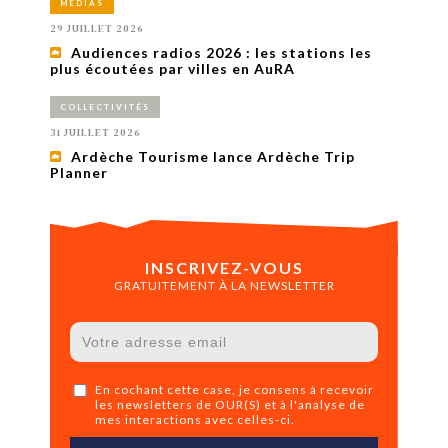
MÉDIAS
29 JUILLET 2026
Audiences radios 2026 : les stations les
plus écoutées par villes en AuRA
COLLECTIVITÉS
31 JUILLET 2026
Ardèche Tourisme lance Ardèche Trip
Planner
INSCRIVEZ-VOUS
GRATUITEMENT À LA NEWSLETTER
En cochant cette case, je consens à recevoir
les newsletters de OUR(S) et à l'analyse de
mes interactions avec celles-ci.