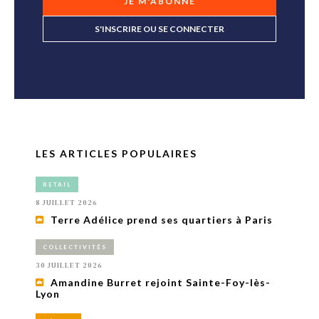
JE M'ABONNE
S'INSCRIRE OU SE CONNECTER
LES ARTICLES POPULAIRES
RETAIL
8 JUILLET 2026
Terre Adélice prend ses quartiers à Paris
COLLECTIVITÉS
30 JUILLET 2026
Amandine Burret rejoint Sainte-Foy-lès-
Lyon