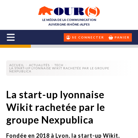
LE MÉDIA DE LA COMMUNICATION
AUVERGNE-RHÔNE-ALPES
SE CONNECTER
PANIER
ACCUEIL
ACTUALITÉS
TECH
LA START-UP LYONNAISE WIKIT RACHETÉE PAR LE GROUPE
NEXPUBLICA
La start-up lyonnaise
Wikit rachetée par le
groupe Nexpublica
Fondée en 2018 à Lyon, la start-up Wikit,