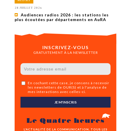
MÉDIAS
28 JUILLET 2026
Audiences radios 2026 : les stations les
plus écoutées par départements en AuRA
INSCRIVEZ-VOUS
GRATUITEMENT À LA NEWSLETTER
En cochant cette case, je consens à recevoir
les newsletters de OUR(S) et à l'analyse de
mes interactions avec celles-ci.
JE M'INSCRIS
Le Quatre heures
L’ACTUALITÉ DE LA COMMUNICATION, TOUS LES