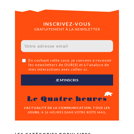
INSCRIVEZ-VOUS
GRATUITEMENT À LA NEWSLETTER
En cochant cette case, je consens à recevoir
les newsletters de OUR(S) et à l'analyse de
mes interactions avec celles-ci.
JE M'INSCRIS
Le Quatre heures
L’ACTUALITÉ DE LA COMMUNICATION, TOUS LES
JOURS,
À 16 HEURES DANS VOTRE BOÎTE MAIL.