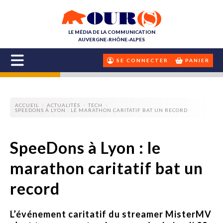
LE MÉDIA DE LA COMMUNICATION
AUVERGNE-RHÔNE-ALPES
SE CONNECTER
PANIER
ACCUEIL
ACTUALITÉS
TECH
SPEEDONS À LYON : LE MARATHON CARITATIF BAT UN RECORD
SpeeDons à Lyon : le
marathon caritatif bat un
record
L’événement caritatif du streamer MisterMV