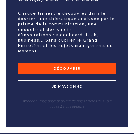
Chaque trimestre découvrez dans le
dossier, une thématique analysée par le
prisme de la communication, une
enquête et des sujets
d'inspirations : moodboard, tech,
business... Sans oublier le Grand
Entretien et les sujets management du
moment.
DÉCOUVRIR
JE M'ABONNE
Abonnez-vous pour profiter de nos articles et avoir
accès à nos revues !