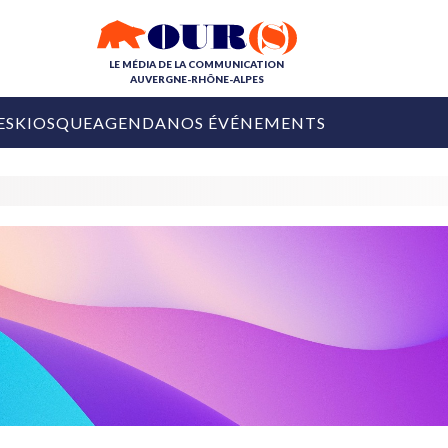
LE MÉDIA DE LA COMMUNICATION
AUVERGNE-RHÔNE-ALPES
ES
KIOSQUE
AGENDA
NOS ÉVÉNEMENTS
OURS DE LA COM
COLLECTIVITÉS
OURS DE L'ÉVÉNEMENTIEL
PUBLIÉ LE
31 JUILLET 2026
De Courchevel à
Nice : Denis Zanon
OURS DU DIGITAL
est décédé
LES RENDEZ-VOUS MÉDIA
COLLECTIVITÉS
PUBLIÉ LE
31 JUILLET 2026
INFLUENCE IA
Ardèche
29 JUILLET 2026
COLLECT
Tourisme lance
[Debrief] Loire Tour
Ardèche Trip
mise sur la déconnexion
Planner
digital
Afin de pallier son déficit de no
COLLECTIVITÉS