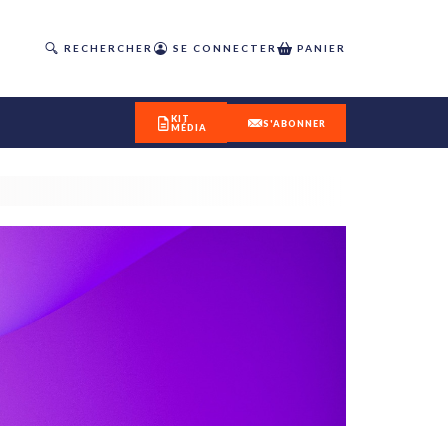
RECHERCHER
SE CONNECTER
PANIER
KIT
S'ABONNER
MÉDIA
DÉCOUVREZ
OUR(S) #25 - ÉTÉ 2026
IVITÉS
isme
 en
toriété,