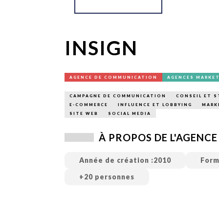
TECH
SERVICES
OPINIONS
LA REVUE
ARTICLE
INSIGN
PARTENAIRE
AGENCE DE COMMUNICATION
AGENCES MARKE
CAMPAGNE DE COMMUNICATION
CONSEIL ET S
E-COMMERCE
INFLUENCE ET LOBBYING
MARK
SITE WEB
SOCIAL MEDIA
À PROPOS DE L'AGENCE
Année de création :
2010
Form
+20 personnes