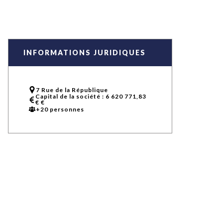
uxième
utour de
 cinéma.
e
vient sur
ACHETER LE NUMÉRO
INFORMATIONS JURIDIQUES
M’ABONNER À OURSCOM PENDANT
1 AN
7 Rue de la République
Capital de la société : 6 620 771,83
€ €
+20 personnes