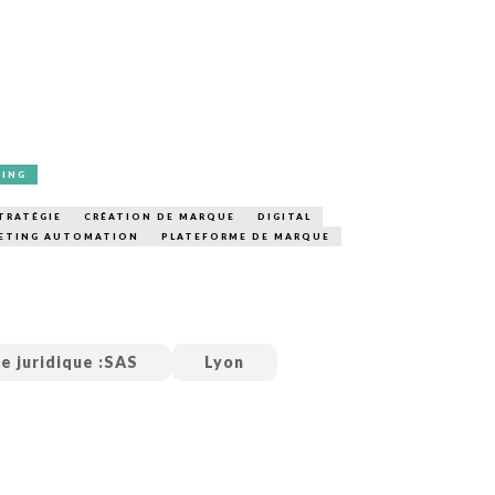
PUBLIÉ LE
30 JUILLET 2026
Loire Tourisme a lancé une de
Amandine Burret
saison autour de son concept a
rejoint Sainte-Foy-
la déconnexion, en digital et au
lès-Lyon
Alexandra Thizy, sa responsabl
marketing et communication, re
la campagne.
TING
TRATÉGIE
CRÉATION DE MARQUE
DIGITAL
ETING AUTOMATION
PLATEFORME DE MARQUE
e juridique :
SAS
Lyon