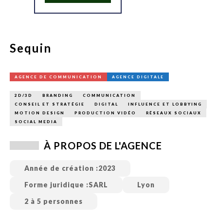
Sequin
AGENCE DE COMMUNICATION
AGENCE DIGITALE
2D/3D
BRANDING
COMMUNICATION
CONSEIL ET STRATÉGIE
DIGITAL
INFLUENCE ET LOBBYING
MOTION DESIGN
PRODUCTION VIDÉO
RÉSEAUX SOCIAUX
SOCIAL MEDIA
À PROPOS DE L'AGENCE
Année de création :
2023
Forme juridique :
SARL
Lyon
2 à 5 personnes