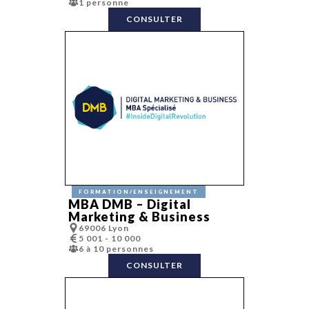
1 personne
Logo
Mailing
CONSULTER
(web/sms…)
Maquette pri
Marketing
automation
Marketing
sensoriel
Mécénat
Média
Media plannin
Motion desig
Naming
Objets
publicitaires
Organisation
d'événement
Packaging
Photographie
Phygital
FORMATION/ENSEIGNEMENT
MBA DMB – Digital
Plan média
Plateforme d
Marketing & Business
marque
69006 Lyon
PLV
5 001 - 10 000
Podcast
6 à 10 personnes
Production vi
Promotion de
CONSULTER
ventes
PWA
Référencemen
Régie publicit