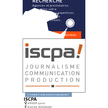
RECHERCHE
Agences et prestataires,
présentez votre
philosophie, vos expertises,
vos équipes et vos
références clients.
RÉFÉRENCER MON ENTREPRISE
FORMATION/ENSEIGNEMENT
ISCPA
69009 Lyon
Aucun minimum