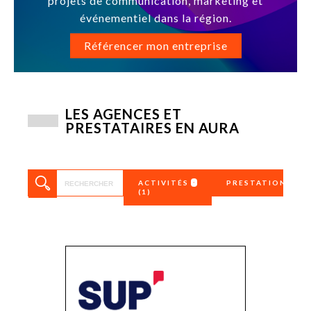
projets de communication, marketing et
événementiel dans la région.
Référencer mon entreprise
LES AGENCES ET
PRESTATAIRES EN AURA
ACTIVITÉS
PRESTATIONS
(1)
Affichage,
2D/3D
enseigne…
360
Agence de
Achat d’espac
communication
publicitaire
Agence digitale
Affichage
Agence
Affichage digi
généraliste
Analytics
Agence médias
Application m
Agences de presse
Branding