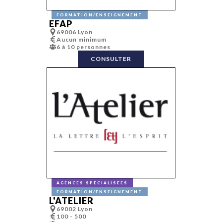
Études et
sondages
FORMATION/ENSEIGNEMENT
Événementiel
EFAP
Fundraising
69006 Lyon
FX
Aucun minimum
Gaming
6 à 10 personnes
Graphiste,
graphisme
CONSULTER
Hébergement
Identité de
marque
Identité sono
Impression
(numérique/of
set/ grand
format…)
Inbound mark
Incentive
Influence et
lobbying
Influence et
lobbying
Infographie
Innovation
Lancement de
produit
AGENCES SPÉCIALISÉES
Lieux
FORMATION/ENSEIGNEMENT
événementiel
L'ATELIER
Location de
69002 Lyon
matériel de
100 - 500
réception