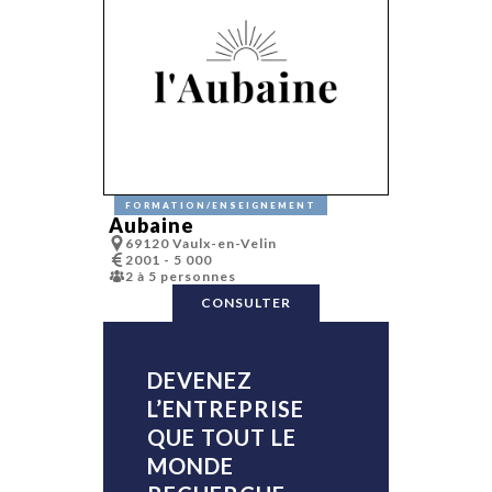
Relations Pre
Relations publ
Réseaux soci
Retail
Routage
SEO/SEA
Site web
Social media
Social selling
Sondages
Sonorisation,
éclairages
Stand
FORMATION/ENSEIGNEMENT
Storytelling
Aubaine
Stratégie méd
69120 Vaulx-en-Velin
Street market
2001 - 5 000
Trade market
2 à 5 personnes
Traiteurs
CONSULTER
UX design
Web app
Web to store
DEVENEZ
L’ENTREPRISE
QUE TOUT LE
MONDE