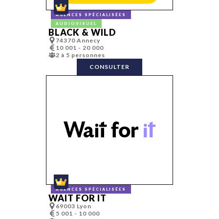
Études et
sondages
AGENCES SPÉCIALISÉES
Événementiel
AUDIOVISUEL
Fundraising
BLACK & WILD
FX
74370 Annecy
Gaming
Graphiste,
10 001 - 20 000
graphisme
2 à 5 personnes
Hébergement
CONSULTER
Identité de
marque
Identité sono
Impression
(numérique/of
set/ grand
format…)
Inbound mark
Incentive
Influence et
lobbying
Influence et
lobbying
Infographie
Innovation
Lancement de
produit
Lieux
AGENCES SPÉCIALISÉES
événementiel
WAIT FOR IT
Location de
69003 Lyon
matériel de
5 001 - 10 000
réception