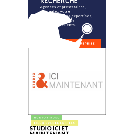
RECHERCHE
Agences et prestataires,
présentez votre
philosophie, vos expertises,
vos équipes et vos
références clients.
RÉFÉRENCER MON ENTREPRISE
AUDIOVISUEL
LIEUX ÉVÉNEMENTIELS
STUDIO ICI ET
MAINTENANT