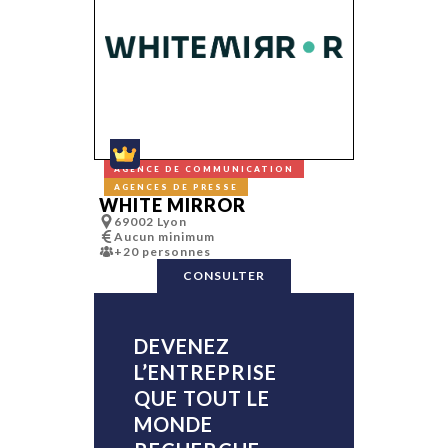
Relations Pre
Relations publ
Réseaux soci
Retail
Routage
SEO/SEA
Site web
Social media
Social selling
Sondages
Sonorisation,
AGENCE DE COMMUNICATION
éclairages
Stand
AGENCES DE PRESSE
Storytelling
WHITE MIRROR
Stratégie méd
69002 Lyon
Street market
Aucun minimum
Trade market
+20 personnes
Traiteurs
CONSULTER
UX design
Web app
Web to store
DEVENEZ
L’ENTREPRISE
QUE TOUT LE
MONDE