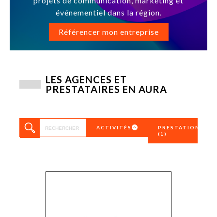
projets de communication, marketing et
événementiel dans la région.
Référencer mon entreprise
LES AGENCES ET
PRESTATAIRES EN AURA
ACTIVITÉS
PRESTATIONS
(1)
Affichage,
2D/3D
enseigne…
360
Agence de
Achat d’espac
communication
publicitaire
Agence digitale
Affichage
Agence
Affichage digi
généraliste
Analytics
Agence médias
Application m
Agences de presse
Branding