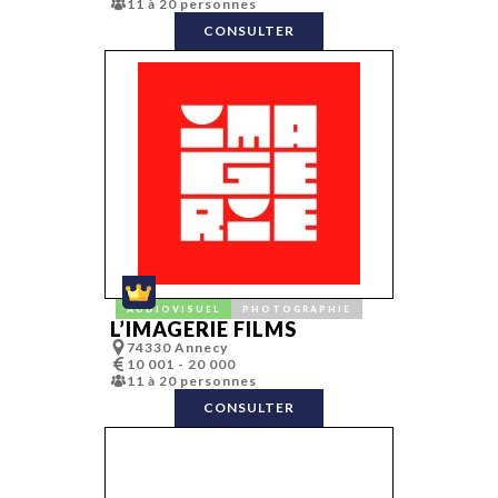
11 à 20 personnes
Logo
Mailing
CONSULTER
(web/sms…)
Maquette pri
Marketing
automation
Marketing
sensoriel
Mécénat
Média
Media plannin
Motion desig
Naming
Objets
publicitaires
Organisation
d'événement
Packaging
Photographie
Phygital
AUDIOVISUEL
PHOTOGRAPHIE
L’IMAGERIE FILMS
Plan média
Plateforme d
74330 Annecy
marque
10 001 - 20 000
PLV
11 à 20 personnes
Podcast
CONSULTER
Production vi
Promotion de
ventes
PWA
Référencemen
Régie publicit