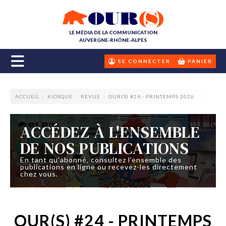
LE MÉDIA DE LA COMMUNICATION
AUVERGNE-RHÔNE-ALPES
SE CONNECTER
PANIER
ACCUEIL
KIOSQUE
REVUE
OUR(S) #24 - PRINTEMPS 2026
ACCÉDEZ À L'ENSEMBLE
DE NOS PUBLICATIONS
En tant qu'abonné, consultez l'ensemble des
publications en ligne ou recevez-les directement
chez vous.
OUR(S) #24 - PRINTEMPS