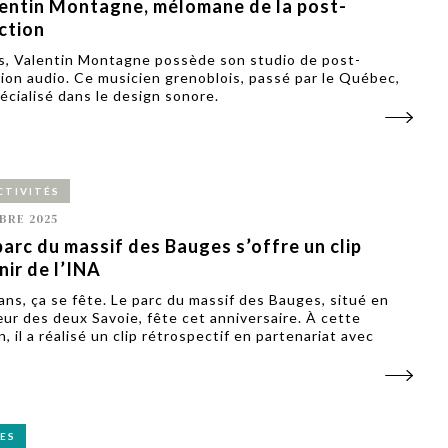
entin Montagne, mélomane de la post-
ction
s, Valentin Montagne possède son studio de post-
ion audio. Ce musicien grenoblois, passé par le Québec,
pécialisé dans le design sonore.
CTIVITÉS
BRE 2025
parc du massif des Bauges s’offre un clip
ir de l’INA
ans, ça se fête. Le parc du massif des Bauges, situé en
œur des deux Savoie, fête cet anniversaire. À cette
, il a réalisé un clip rétrospectif en partenariat avec
ES