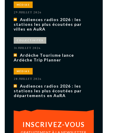
uxième
MÉDIAS
utour de
 cinéma.
29 JUILLET 2026
e
Audiences radios 2026 : les
vient sur
ACHETER LE NUMÉRO
stations les plus écoutées par
villes en AuRA
M’ABONNER À OURSCOM PENDANT
1 AN
COLLECTIVITÉS
31 JUILLET 2026
Ardèche Tourisme lance
Ardèche Trip Planner
MÉDIAS
28 JUILLET 2026
Audiences radios 2026 : les
stations les plus écoutées par
départements en AuRA
INSCRIVEZ-VOUS
GRATUITEMENT À LA NEWSLETTER