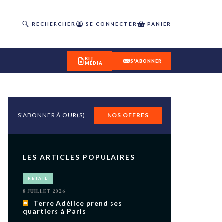
RECHERCHER
SE CONNECTER
PANIER
KIT
S'ABONNER
MÉDIA
S'ABONNER À OUR(S)
NOS OFFRES
DÉCOUVREZ
OUR(S) #25 - ÉTÉ 2026
LES ARTICLES POPULAIRES
IVITÉS
RETAIL
isme
8 JUILLET 2026
 en
Terre Adélice prend ses
quartiers à Paris
toriété,