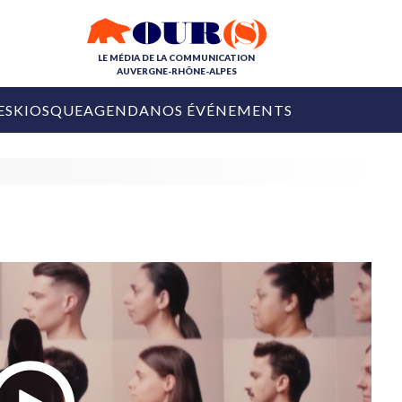
LE MÉDIA DE LA COMMUNICATION
AUVERGNE-RHÔNE-ALPES
ES
KIOSQUE
AGENDA
NOS ÉVÉNEMENTS
OURS DE LA COM
COLLECTIVITÉS
OURS DE L'ÉVÉNEMENTIEL
PUBLIÉ LE
31 JUILLET 2026
De Courchevel à
Nice : Denis Zanon
OURS DU DIGITAL
est décédé
LES RENDEZ-VOUS MÉDIA
COLLECTIVITÉS
PUBLIÉ LE
31 JUILLET 2026
INFLUENCE IA
Ardèche
29 JUILLET 2026
COLLECT
Tourisme lance
[Debrief] Loire Tour
Ardèche Trip
mise sur la déconnexion
Planner
digital
Afin de pallier son déficit de no
COLLECTIVITÉS