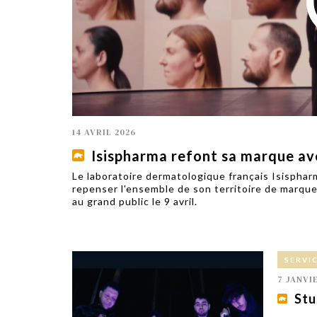
TECH
SERVICES
OPINIONS
LA REVUE
ARTICLE
PARTENAIRE
14 AVRIL 2026
Isispharma refont sa marque a
Le laboratoire dermatologique français Isisphar
repenser l'ensemble de son territoire de marque
au grand public le 9 avril.
SERVI
7 JANVI
Stu