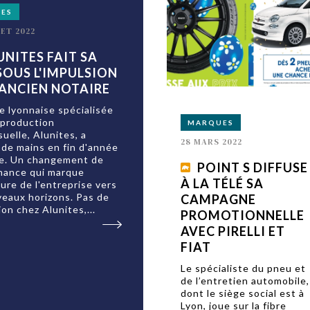
CES
LET 2022
UNITES FAIT SA
SOUS L'IMPULSION
 ANCIEN NOTAIRE
e lyonnaise spécialisée
 production
MARQUES
suelle, Alunites, a
28 MARS 2022
de mains en fin d'année
re. Un changement de
POINT S DIFFUSE
nance qui marque
À LA TÉLÉ SA
ture de l'entreprise vers
eaux horizons. Pas de
CAMPAGNE
ion chez Alunites,...
PROMOTIONNELLE
AVEC PIRELLI ET
FIAT
Le spécialiste du pneu et
de l’entretien automobile,
dont le siège social est à
Lyon, joue sur la fibre