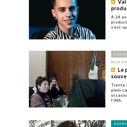
Val
produ
À 24 an
product
s'est s
COLLE
10 OCTO
Le 
souven
Trente 
plein c
occasion
l’INA.
AGENC