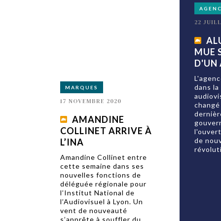
AGEN
22 JUIL
AL
MUE 
D'UN
L'agenc
dans la
MARQUES
audiovi
17 NOVEMBRE 2020
changé 
derniè
AMANDINE
gouver
COLLINET ARRIVE À
l'ouver
de nouv
L’INA
révolut
Amandine Collinet entre
cette semaine dans ses
nouvelles fonctions de
déléguée régionale pour
l’Institut National de
l’Audiovisuel à Lyon. Un
vent de nouveauté
s’apprête à souffler du