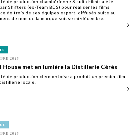
été de production chambérienne Studio Filmiz a été
 par Shifters (ex-Team BDS) pour réaliser les films
ce de trois de ses équipes esport, diffusés suite au
ent de nom de la marque suisse mi-décembre.
ES
BRE 2025
t House met en lumière la Distillerie Cérès
été de production clermontoise a produit un premier film
distillerie locale.
VUE
BRE 2025