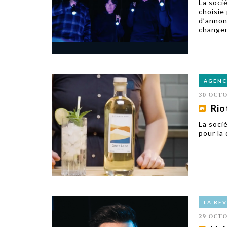
La soci
choisie
d’annon
changem
AGENC
30 OCTO
Rio
La soci
pour la 
LA RE
29 OCTO