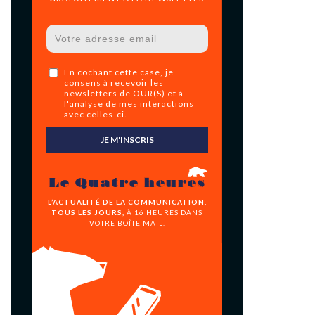
En cochant cette case, je
consens à recevoir les
newsletters de OUR(S) et à
l'analyse de mes interactions
avec celles-ci.
JE M'INSCRIS
Le Quatre heures
L’ACTUALITÉ DE LA COMMUNICATION,
TOUS LES JOURS,
À 16 HEURES DANS
VOTRE BOÎTE MAIL.