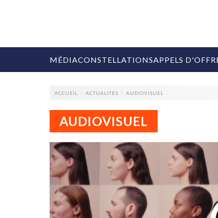
MÉDIA
CONSTELLATIONS
APPELS D'OFFR
ACCUEIL
ACTUALITÉS
AUDIOVISUEL
AUDIOVISUEL
COLLECTIVITÉS
MARQUES
AGENCES
RETAIL
MÉDIAS
MANAGEMENT
ÉVÉNEMENTIELS