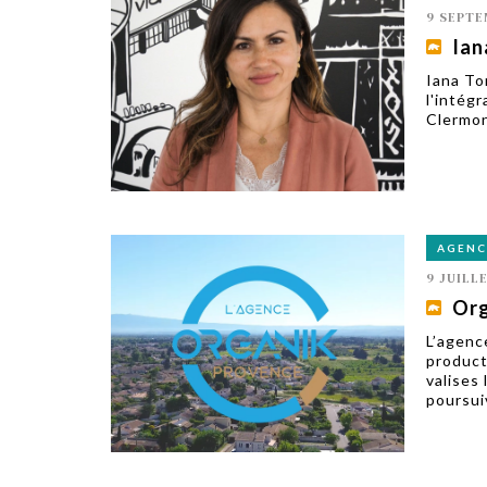
9 SEPTE
Ian
Iana Tor
l'intég
Clermon
AGENC
9 JUILL
Org
L’agenc
product
valises 
poursui