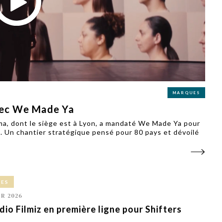
PUBLIÉ LE
30 JUILLET 2026
Loire Tourisme a lancé une de
Amandine Burret
saison autour de son concept a
rejoint Sainte-Foy-
la déconnexion, en digital et au
lès-Lyon
Alexandra Thizy, sa responsabl
marketing et communication, re
la campagne.
MARQUES
vec We Made Ya
ma, dont le siège est à Lyon, a mandaté We Made Ya pour
. Un chantier stratégique pensé pour 80 pays et dévoilé
CES
ER 2026
dio Filmiz en première ligne pour Shifters