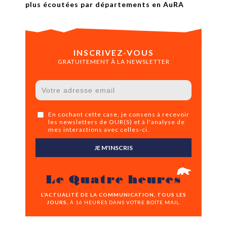
plus écoutées par départements en AuRA
INSCRIVEZ-VOUS
GRATUITEMENT À LA NEWSLETTER
En cochant cette case, je consens à recevoir
les newsletters de OUR(S) et à l'analyse de
mes interactions avec celles-ci.
JE M'INSCRIS
Le Quatre heures
L’ACTUALITÉ DE LA COMMUNICATION, TOUS LES
JOURS,
À 16 HEURES DANS VOTRE BOÎTE MAIL.