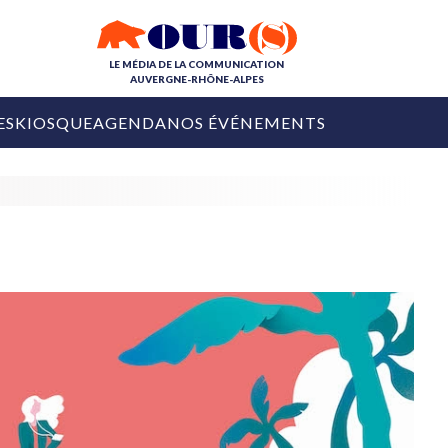
LE MÉDIA DE LA COMMUNICATION
AUVERGNE-RHÔNE-ALPES
ES
KIOSQUE
AGENDA
NOS ÉVÉNEMENTS
OURS DE LA COM
COLLECTIVITÉS
OURS DE L'ÉVÉNEMENTIEL
PUBLIÉ LE
31 JUILLET 2026
De Courchevel à
Nice : Denis Zanon
OURS DU DIGITAL
est décédé
LES RENDEZ-VOUS MÉDIA
COLLECTIVITÉS
PUBLIÉ LE
31 JUILLET 2026
INFLUENCE IA
Ardèche
29 JUILLET 2026
COLLECT
Tourisme lance
[Debrief] Loire Tour
Ardèche Trip
mise sur la déconnexion
Planner
digital
Afin de pallier son déficit de no
COLLECTIVITÉS