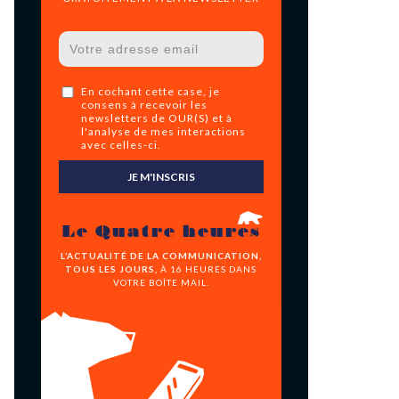
En cochant cette case, je
consens à recevoir les
newsletters de OUR(S) et à
l'analyse de mes interactions
avec celles-ci.
JE M'INSCRIS
Le Quatre heures
L’ACTUALITÉ DE LA COMMUNICATION,
TOUS LES JOURS,
À 16 HEURES DANS
VOTRE BOÎTE MAIL.