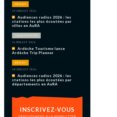
uxième
MÉDIAS
utour de
 cinéma.
29 JUILLET 2026
e
Audiences radios 2026 : les
vient sur
ACHETER LE NUMÉRO
stations les plus écoutées par
villes en AuRA
M’ABONNER À OURSCOM PENDANT
1 AN
COLLECTIVITÉS
31 JUILLET 2026
Ardèche Tourisme lance
Ardèche Trip Planner
MÉDIAS
28 JUILLET 2026
Audiences radios 2026 : les
stations les plus écoutées par
départements en AuRA
INSCRIVEZ-VOUS
GRATUITEMENT À LA NEWSLETTER