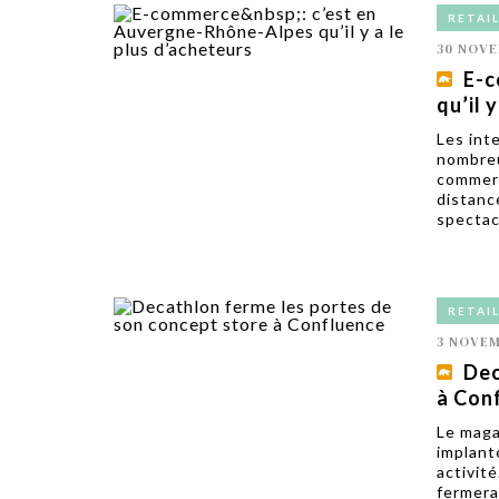
RETAI
30 NOVE
E-c
qu’il 
Les int
nombreu
commerc
distanc
spectacu
RETAI
3 NOVEM
Dec
à Con
Le maga
implant
activit
fermera