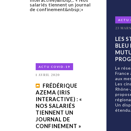
ACTU 
23 MARS
LES 
BLEU 
MUTU
PRO
ACTU COVID-19
Le rése
France
1 AVRIL 2020
aux me
Les cin
FRÉDÉRIQUE
Rhône-A
AZEMA (IRIS
propos
INTERACTIVE) : «
régiona
Un disp
NOS SALARIÉS
étendu.
TIENNENT UN
JOURNAL DE
CONFINEMENT »