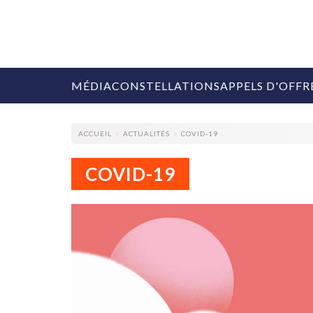
MÉDIA
CONSTELLATIONS
APPELS D'OFFR
ACCUEIL
ACTUALITÉS
COVID-19
COVID-19
COLLECTIVITÉS
MARQUES
AGENCES
RETAIL
MÉDIAS
MANAGEMENT
ÉVÉNEMENTIELS