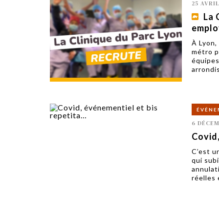
25 AVRIL
La 
emplo
À Lyon, 
métro p
équipes
arrondi
ÉVÉNE
6 DÉCEM
Covid,
C’est u
qui sub
annulat
réelles 