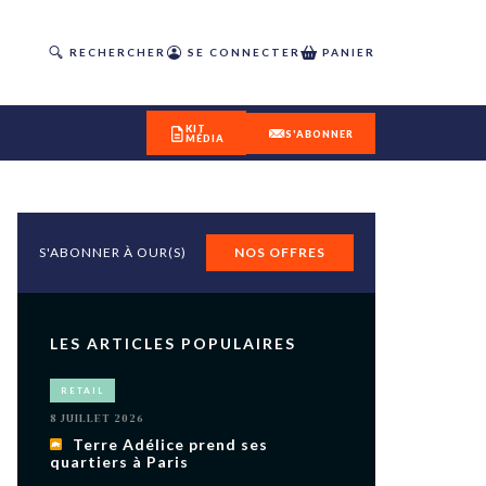
RECHERCHER
SE CONNECTER
PANIER
KIT
S'ABONNER
MÉDIA
S'ABONNER À OUR(S)
NOS OFFRES
DÉCOUVREZ
OUR(S) #25 - ÉTÉ 2026
LES ARTICLES POPULAIRES
IVITÉS
RETAIL
isme
8 JUILLET 2026
 en
Terre Adélice prend ses
quartiers à Paris
toriété,