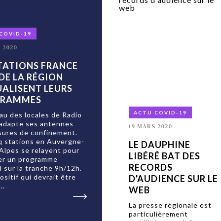
COVID-19
 2020
STATIONS FRANCE
DE LA RÉGION
ALISENT LEURS
GRAMMES
ACTU COVID-19
au des locales de Radio
 adapte ses antennes
19 MARS 2020
sures de confinement.
q stations en Auvergne-
LE DAUPHINE
lpes se relayent pour
LIBÉRÉ BAT DES
er un programme
RECORDS
l sur la tranche 9h/12h.
ositif qui devrait être
D'AUDIENCE SUR LE
..
WEB
La presse régionale est
particulièrement