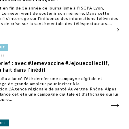
t en fin de 3e année de journalisme à l’ISCPA Lyon,
 Lorigeon vient de soutenir son mémoire. Dans cette
 il s’interroge sur l’influence des informations télévisées
s de crise sur la santé mentale des téléspectateurs....
VUE
022
rief : avec #Jemevaccine #Jejouecollectif,
a fait dans l'inédit
uRa a lancé l'été dernier une campagne digitale et
hage de grande ampleur pour inciter à la
tion.L’Agence régionale de santé Auvergne-Rhône-Alpes
 lancé cet été une campagne digitale et d’affichage qui lui
opre...
UES