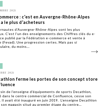
L
MBRE 2021
ommerce : c’est en Auvergne-Rhône-Alpes
y a le plus d’acheteurs
ernautes d'Auvergne-Rhône-Alpes sont les plus
x. C’est l’un des enseignements des Chiffres clés du e-
e publié par la Fédération e-commerce et vente à
e (Fevad). Une progression certes. Mais pas si
laire, du moins...
L
BRE 2021
athlon ferme les portes de son concept store
fluence
sin de l’enseigne d'équipements de sports Decathlon,
é dans le centre commercial de Confluence, cesse son
é. Il avait été inauguré en juin 2019. L’enseigne Decathlon
 son magasin situé au premier étage du centre...