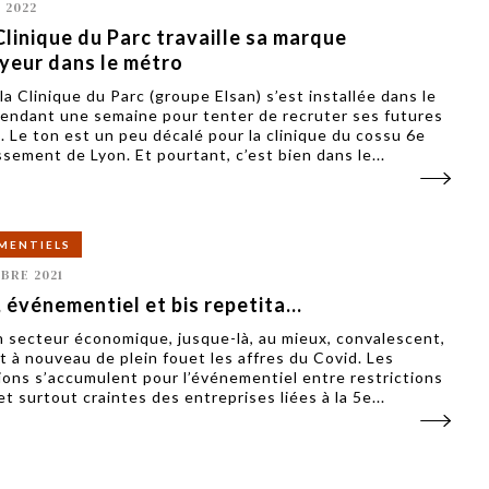
 2022
Clinique du Parc travaille sa marque
yeur dans le métro
la Clinique du Parc (groupe Elsan) s’est installée dans le
endant une semaine pour tenter de recruter ses futures
. Le ton est un peu décalé pour la clinique du cossu 6e
ssement de Lyon. Et pourtant, c’est bien dans le...
MENTIELS
BRE 2021
 événementiel et bis repetita…
n secteur économique, jusque-là, au mieux, convalescent,
it à nouveau de plein fouet les affres du Covid. Les
ions s’accumulent pour l’événementiel entre restrictions
et surtout craintes des entreprises liées à la 5e...