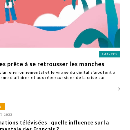
PUBLIÉ LE
30 JUILLET 2026
Loire Tourisme a lancé une de
Amandine Burret
saison autour de son concept a
rejoint Sainte-Foy-
la déconnexion, en digital et au
lès-Lyon
Alexandra Thizy, sa responsabl
marketing et communication, re
la campagne.
AGENCES
es prête à se retrousser les manches
lan environnemental et le virage du digital s’ajoutent à
sme d’affaires et aux répercussions de la crise sur
S
T 2022
ations télévisées : quelle influence sur la
mentale des Français ?