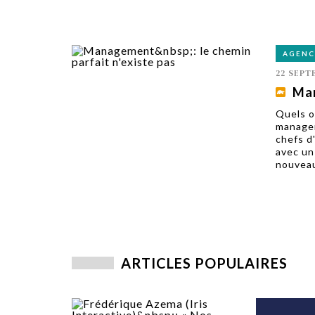
AGENC
22 SEPT
Man
Quels on
managem
chefs d
avec un
nouveau
ARTICLES POPULAIRES