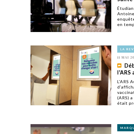
Étudian
Antoine
enquête
en temp
LA RE
11 MAI 2
Déb
l'ARS 
L'ARS A
d'affic
vaccina
(ARS) a
était pr
MARQ