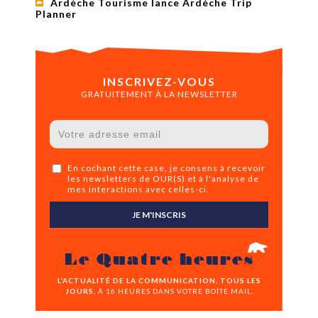
Ardèche Tourisme lance Ardèche Trip
Planner
INSCRIVEZ-VOUS
GRATUITEMENT À LA NEWSLETTER
En cochant cette case, je consens à recevoir
les newsletters de OUR(S) et à l'analyse de
mes interactions avec celles-ci.
JE M'INSCRIS
Le Quatre heures
L’ACTUALITÉ DE LA COMMUNICATION, TOUS LES
JOURS,
À 16 HEURES DANS VOTRE BOÎTE MAIL.