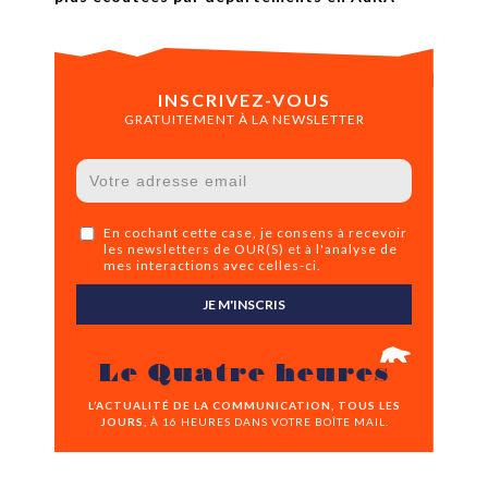
INSCRIVEZ-VOUS
GRATUITEMENT À LA NEWSLETTER
En cochant cette case, je consens à recevoir
les newsletters de OUR(S) et à l'analyse de
mes interactions avec celles-ci.
JE M'INSCRIS
Le Quatre heures
L’ACTUALITÉ DE LA COMMUNICATION, TOUS LES
JOURS,
À 16 HEURES DANS VOTRE BOÎTE MAIL.