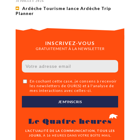
31 JUILLET 2026
Ardèche Tourisme lance Ardèche Trip
Planner
INSCRIVEZ-VOUS
GRATUITEMENT À LA NEWSLETTER
En cochant cette case, je consens à recevoir
les newsletters de OUR(S) et à l'analyse de
mes interactions avec celles-ci.
JE M'INSCRIS
Le Quatre heures
L’ACTUALITÉ DE LA COMMUNICATION, TOUS LES
JOURS,
À 16 HEURES DANS VOTRE BOÎTE MAIL.