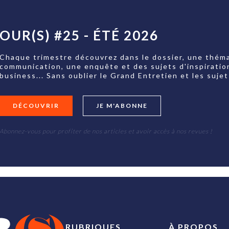
OUR(S) #25 - ÉTÉ 2026
Chaque trimestre découvrez dans le dossier, une théma
communication, une enquête et des sujets d'inspiratio
business... Sans oublier le Grand Entretien et les su
DÉCOUVRIR
JE M'ABONNE
Abonnez-vous pour profiter de nos articles et avoir accès à nos revues !
RUBRIQUES
À PROPOS