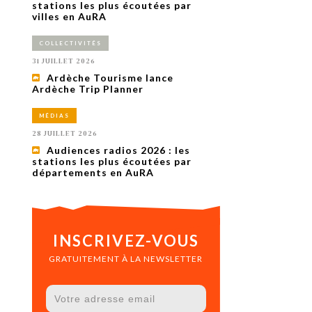
uxième
stations les plus écoutées par
utour de
villes en AuRA
 cinéma.
e
COLLECTIVITÉS
vient sur
ACHETER LE NUMÉRO
31 JUILLET 2026
M’ABONNER À OURSCOM PENDANT
Ardèche Tourisme lance
1 AN
Ardèche Trip Planner
MÉDIAS
28 JUILLET 2026
Audiences radios 2026 : les
stations les plus écoutées par
départements en AuRA
INSCRIVEZ-VOUS
GRATUITEMENT À LA NEWSLETTER