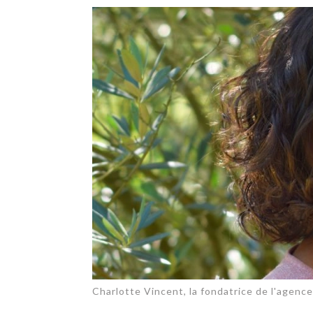
TECH
SERVICES
OPINIONS
LA REVUE
ARTICLE
PARTENAIRE
Charlotte Vincent, la fondatrice de l'agen