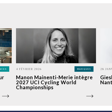
4 FÉVRIER 2026
28 JAN
NCES
MARQUES
ur
Manon Mainenti-Merie intègre
Gies
2027 UCI Cycling World
Nan
Championships