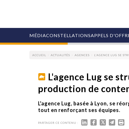
MÉDIA
CONSTELLATIONS
APPELS D'OFFR
ACCUEIL
ACTUALITÉS
AGENCES
L'AGENCE LUG SE ST
L'agence Lug se st
production de conte
COLLECTIVITÉS
MARQUES
AGENCES
L'agence Lug, basée à Lyon, se réo
RETAIL
tout en renforçant ses équipes.
MÉDIAS
MANAGEMENT
PARTAGER CE CONTENU :
ÉVÉNEMENTIELS