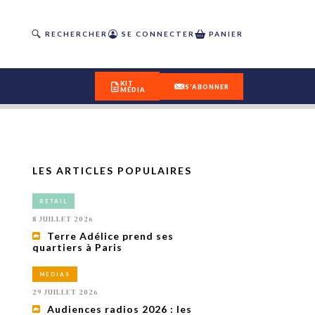
RECHERCHER
SE CONNECTER
PANIER
KIT
S'ABONNER
MÉDIA
LES ARTICLES POPULAIRES
DÉCOUVREZ
RETAIL
OUR(S) #25 - ÉTÉ 2026
8 JUILLET 2026
Terre Adélice prend ses
quartiers à Paris
IVITÉS
isme
MÉDIAS
 en
29 JUILLET 2026
toriété,
Audiences radios 2026 : les