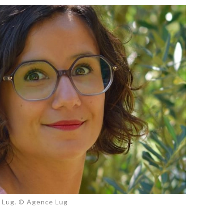
PUBLIÉ LE
30 JUILLET 2026
Loire Tourisme a lancé une de
Amandine Burret
saison autour de son concept a
rejoint Sainte-Foy-
la déconnexion, en digital et au
lès-Lyon
Alexandra Thizy, sa responsabl
marketing et communication, re
la campagne.
ce Lug. © Agence Lug