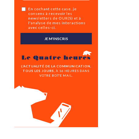
En cochant cette case, je
consens à recevoir les
newsletters de OUR(S) et à
l'analyse de mes interactions
avec celles-ci.
JE M'INSCRIS
Le Quatre heures
L’ACTUALITÉ DE LA COMMUNICATION,
TOUS LES JOURS,
À 16 HEURES DANS
VOTRE BOÎTE MAIL.