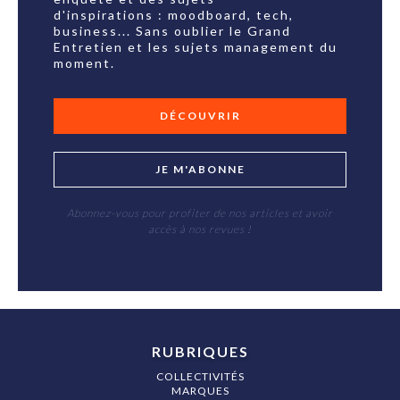
d'inspirations : moodboard, tech,
business... Sans oublier le Grand
Entretien et les sujets management du
moment.
DÉCOUVRIR
JE M'ABONNE
Abonnez-vous pour profiter de nos articles et avoir
accès à nos revues !
RUBRIQUES
COLLECTIVITÉS
MARQUES