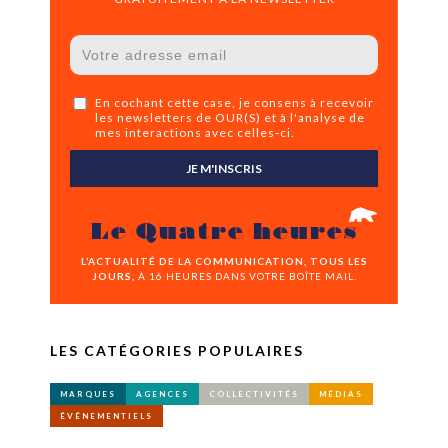
En cochant cette case, je consens à recevoir
les newsletters de OUR(S) et à l'analyse de
mes interactions avec celles-ci.
JE M'INSCRIS
Le Quatre heures
L’ACTUALITÉ DE LA COMMUNICATION, TOUS LES
JOURS,
À 16 HEURES DANS VOTRE BOÎTE MAIL.
LES CATÉGORIES POPULAIRES
MARQUES
AGENCES
COLLECTIVITÉS
MÉDIAS
ÉVÉNEMENTIELS