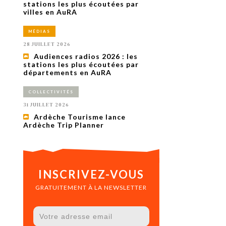
uxième
stations les plus écoutées par
utour de
villes en AuRA
 cinéma.
e
MÉDIAS
vient sur
ACHETER LE NUMÉRO
28 JUILLET 2026
M’ABONNER À OURSCOM PENDANT
Audiences radios 2026 : les
1 AN
stations les plus écoutées par
départements en AuRA
COLLECTIVITÉS
31 JUILLET 2026
Ardèche Tourisme lance
Ardèche Trip Planner
INSCRIVEZ-VOUS
GRATUITEMENT À LA NEWSLETTER