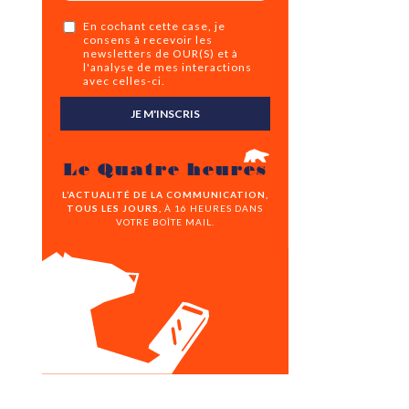
En cochant cette case, je
consens à recevoir les
newsletters de OUR(S) et à
l'analyse de mes interactions
avec celles-ci.
JE M'INSCRIS
Le Quatre heures
L’ACTUALITÉ DE LA COMMUNICATION,
TOUS LES JOURS,
À 16 HEURES DANS
VOTRE BOÎTE MAIL.