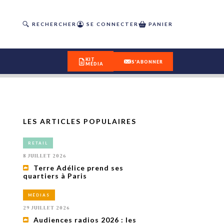
RECHERCHER
SE CONNECTER
PANIER
KIT
S'ABONNER
MÉDIA
LES ARTICLES POPULAIRES
DÉCOUVREZ
RETAIL
OUR(S) #25 - ÉTÉ 2026
8 JUILLET 2026
Terre Adélice prend ses
quartiers à Paris
IVITÉS
isme
MÉDIAS
 en
29 JUILLET 2026
toriété,
Audiences radios 2026 : les