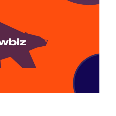
PUBLIÉ LE
30 JUILLET 2026
Loire Tourisme a lancé une de
Amandine Burret
saison autour de son concept a
rejoint Sainte-Foy-
la déconnexion, en digital et au
lès-Lyon
Alexandra Thizy, sa responsabl
marketing et communication, re
la campagne.