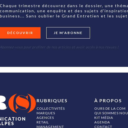
Chaque trimestre découvrez dans le dossier, une théma
communication, une enquête et des sujets d'inspiratio
business... Sans oublier le Grand Entretien et les su
DÉCOUVRIR
JE M'ABONNE
Abonnez-vous pour profiter de nos articles et avoir accès à nos revues !
RUBRIQUES
À PROPOS
COLLECTIVITÉS
OURS DE LA COM
MARQUES
QUI SOMMES NOU
AGENCES
KIT MÉDIA
NICATION
RETAIL
AGENDA
ALPES
MANAGEMENT
CONTACT