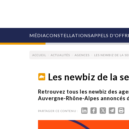
MÉDIA
CONSTELLATIONS
APPELS D'OFFR
ACCUEIL
ACTUALITÉS
AGENCES
LES NEWBIZ DE LA S
Les newbiz de la 
COLLECTIVITÉS
Retrouvez tous les newbiz des ag
MARQUES
Auvergne-Rhône-Alpes annoncés du
AGENCES
RETAIL
PARTAGER CE CONTENU :
MÉDIAS
MANAGEMENT
ÉVÉNEMENTIELS