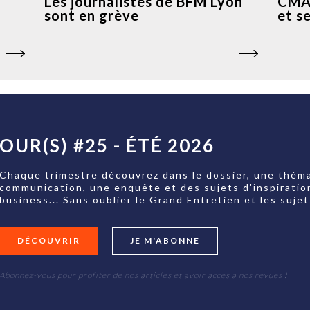
Les journalistes de BFM Lyon
CMA 
sont en grève
et s
OUR(S) #25 - ÉTÉ 2026
Chaque trimestre découvrez dans le dossier, une théma
communication, une enquête et des sujets d'inspiratio
business... Sans oublier le Grand Entretien et les su
DÉCOUVRIR
JE M'ABONNE
Abonnez-vous pour profiter de nos articles et avoir accès à nos revues !