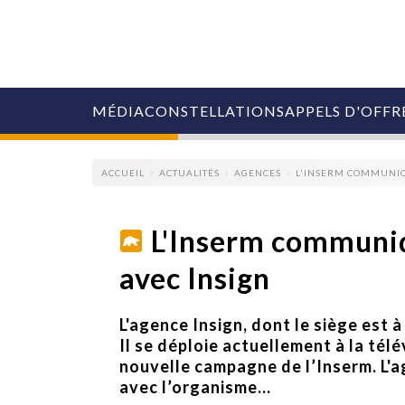
MÉDIA
CONSTELLATIONS
APPELS D'OFFR
ACCUEIL
ACTUALITÉS
AGENCES
L'INSERM COMMUNIQ
L'Inserm communiq
avec Insign
COLLECTIVITÉS
MARQUES
AGENCES
L'agence Insign, dont le siège est à
RETAIL
Il se déploie actuellement à la télé
MÉDIAS
nouvelle campagne de l’Inserm. L'ag
MANAGEMENT
avec l’organisme...
ÉVÉNEMENTIELS