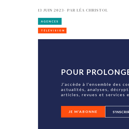
13 JUIN 2023
-
PAR
LÉA CHRISTOL
AGENCES
TÉLÉVISION
POUR PROLONGE
J'accède à l'ensemble des co
actualités, analyses, décryp
articles, revues et services e
JE M'ABONNE
S'INSCRI