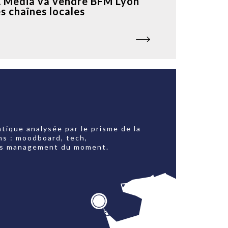
Media va vendre BFM Lyon
es chaînes locales
tique analysée par le prisme de la
ns : moodboard, tech,
jets management du moment.