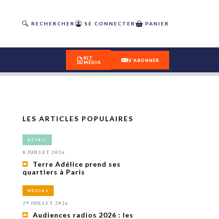
RECHERCHER
SE CONNECTER
PANIER
KIT
S'ABONNER
MÉDIA
LES ARTICLES POPULAIRES
DÉCOUVREZ
RETAIL
OUR(S) #25 - ÉTÉ 2026
8 JUILLET 2026
Terre Adélice prend ses
quartiers à Paris
IVITÉS
isme
MÉDIAS
 en
29 JUILLET 2026
toriété,
Audiences radios 2026 : les