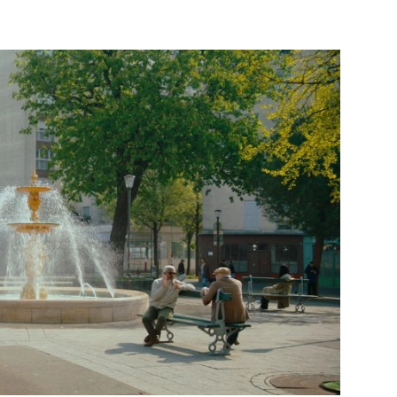
PUBLIÉ LE
30 JUILLET 2026
Loire Tourisme a lancé une de
Amandine Burret
saison autour de son concept a
rejoint Sainte-Foy-
la déconnexion, en digital et au
lès-Lyon
Alexandra Thizy, sa responsabl
marketing et communication, re
la campagne.