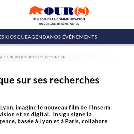
LE MÉDIA DE LA COMMUNICATION
AUVERGNE-RHÔNE-ALPES
ES
KIOSQUE
AGENDA
NOS ÉVÉNEMENTS
OURS DE LA COM
UE SUR SES RECHERCHES AVEC INSIGN
COLLECTIVITÉS
OURS DE L'ÉVÉNEMENTIEL
PUBLIÉ LE
31 JUILLET 2026
De Courchevel à
ue sur ses recherches
Nice : Denis Zanon
OURS DU DIGITAL
est décédé
LES RENDEZ-VOUS MÉDIA
COLLECTIVITÉS
PUBLIÉ LE
31 JUILLET 2026
INFLUENCE IA
Ardèche
 Lyon, imagine le nouveau film de l'Inserm.
29 JUILLET 2026
COLLECT
Tourisme lance
vision et en digital. Insign signe la
[Debrief] Loire Tour
Ardèche Trip
mise sur la déconnexion
ence, basée à Lyon et à Paris, collabore
Planner
digital
Afin de pallier son déficit de no
COLLECTIVITÉS