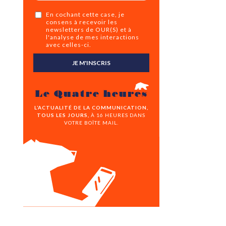
En cochant cette case, je
consens à recevoir les
newsletters de OUR(S) et à
l'analyse de mes interactions
avec celles-ci.
JE M'INSCRIS
Le Quatre heures
L’ACTUALITÉ DE LA COMMUNICATION,
TOUS LES JOURS,
À 16 HEURES DANS
VOTRE BOÎTE MAIL.