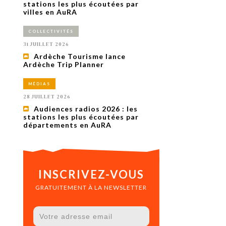
uxième
stations les plus écoutées par
utour de
villes en AuRA
 cinéma.
e
COLLECTIVITÉS
vient sur
ACHETER LE NUMÉRO
31 JUILLET 2026
M’ABONNER À OURSCOM PENDANT
Ardèche Tourisme lance
1 AN
Ardèche Trip Planner
MÉDIAS
28 JUILLET 2026
Audiences radios 2026 : les
stations les plus écoutées par
départements en AuRA
INSCRIVEZ-VOUS
GRATUITEMENT À LA NEWSLETTER