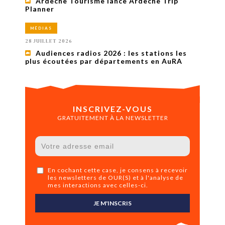
Ardèche Tourisme lance Ardèche Trip
Planner
MÉDIAS
28 JUILLET 2026
Audiences radios 2026 : les stations les
plus écoutées par départements en AuRA
INSCRIVEZ-VOUS
GRATUITEMENT À LA NEWSLETTER
En cochant cette case, je consens à recevoir
les newsletters de OUR(S) et à l'analyse de
mes interactions avec celles-ci.
JE M'INSCRIS