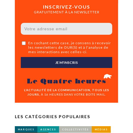
INSCRIVEZ-VOUS
GRATUITEMENT À LA NEWSLETTER
En cochant cette case, je consens à recevoir
les newsletters de OUR(S) et à l'analyse de
mes interactions avec celles-ci.
JE M'INSCRIS
Le Quatre heures
L’ACTUALITÉ DE LA COMMUNICATION, TOUS LES
JOURS,
À 16 HEURES DANS VOTRE BOÎTE MAIL.
LES CATÉGORIES POPULAIRES
MARQUES
AGENCES
COLLECTIVITÉS
MÉDIAS