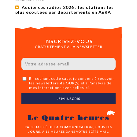
Audiences radios 2026 : les stations les
plus écoutées par départements en AuRA
INSCRIVEZ-VOUS
GRATUITEMENT À LA NEWSLETTER
En cochant cette case, je consens à recevoir
les newsletters de OUR(S) et à l'analyse de
mes interactions avec celles-ci.
JE M'INSCRIS
Le Quatre heures
L’ACTUALITÉ DE LA COMMUNICATION, TOUS LES
JOURS,
À 16 HEURES DANS VOTRE BOÎTE MAIL.