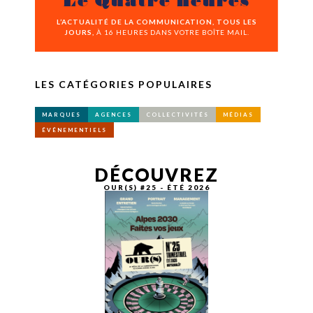
Le Quatre heures
L’ACTUALITÉ DE LA COMMUNICATION, TOUS LES
JOURS,
À 16 HEURES DANS VOTRE BOÎTE MAIL.
LES CATÉGORIES POPULAIRES
MARQUES
AGENCES
COLLECTIVITÉS
MÉDIAS
ÉVÉNEMENTIELS
DÉCOUVREZ
OUR(S) #25 - ÉTÉ 2026