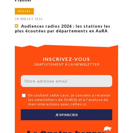
MÉDIAS
28 JUILLET 2026
Audiences radios 2026 : les stations les
plus écoutées par départements en AuRA
INSCRIVEZ-VOUS
GRATUITEMENT À LA NEWSLETTER
En cochant cette case, je consens à recevoir
les newsletters de OUR(S) et à l'analyse de
mes interactions avec celles-ci.
JE M'INSCRIS