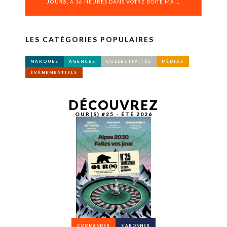
JOURS,
À 16 HEURES DANS VOTRE BOÎTE MAIL.
LES CATÉGORIES POPULAIRES
MARQUES
AGENCES
COLLECTIVITÉS
MÉDIAS
ÉVÉNEMENTIELS
DÉCOUVREZ
OUR(S) #25 - ÉTÉ 2026
COMMANDER
S’ABONNER