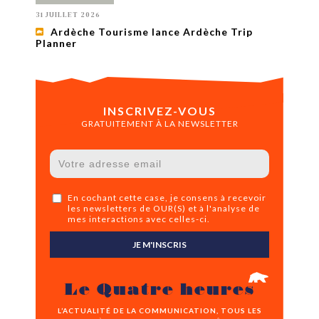
31 JUILLET 2026
Ardèche Tourisme lance Ardèche Trip
Planner
INSCRIVEZ-VOUS
GRATUITEMENT À LA NEWSLETTER
En cochant cette case, je consens à recevoir
les newsletters de OUR(S) et à l'analyse de
mes interactions avec celles-ci.
JE M'INSCRIS
Le Quatre heures
L’ACTUALITÉ DE LA COMMUNICATION, TOUS LES