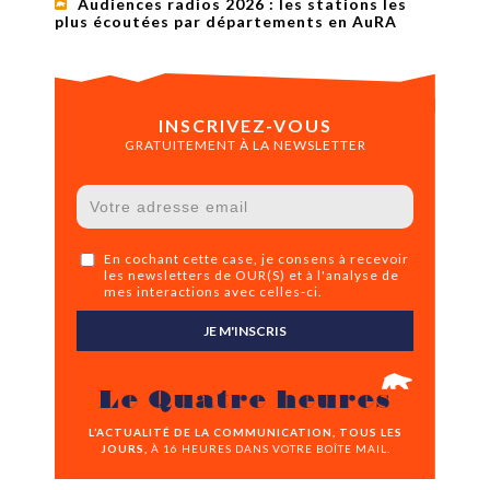
Audiences radios 2026 : les stations les
plus écoutées par départements en AuRA
INSCRIVEZ-VOUS
GRATUITEMENT À LA NEWSLETTER
En cochant cette case, je consens à recevoir
les newsletters de OUR(S) et à l'analyse de
mes interactions avec celles-ci.
JE M'INSCRIS
Le Quatre heures
L’ACTUALITÉ DE LA COMMUNICATION, TOUS LES
JOURS,
À 16 HEURES DANS VOTRE BOÎTE MAIL.