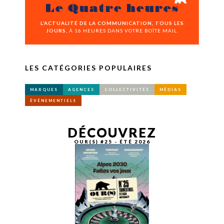
Le Quatre heures
L’ACTUALITÉ DE LA COMMUNICATION, TOUS LES
JOURS,
À 16 HEURES DANS VOTRE BOÎTE MAIL.
LES CATÉGORIES POPULAIRES
MARQUES
AGENCES
COLLECTIVITÉS
MÉDIAS
ÉVÉNEMENTIELS
DÉCOUVREZ
OUR(S) #25 - ÉTÉ 2026