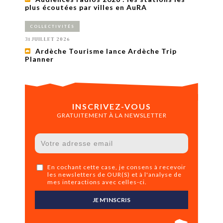
plus écoutées par villes en AuRA
COLLECTIVITÉS
31 JUILLET 2026
Ardèche Tourisme lance Ardèche Trip
Planner
INSCRIVEZ-VOUS
GRATUITEMENT À LA NEWSLETTER
En cochant cette case, je consens à recevoir
les newsletters de OUR(S) et à l'analyse de
mes interactions avec celles-ci.
JE M'INSCRIS