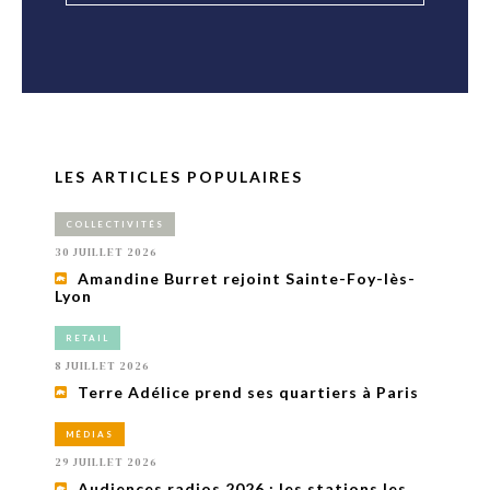
LES ARTICLES POPULAIRES
COLLECTIVITÉS
30 JUILLET 2026
Amandine Burret rejoint Sainte-Foy-lès-
Lyon
RETAIL
8 JUILLET 2026
Terre Adélice prend ses quartiers à Paris
MÉDIAS
29 JUILLET 2026
Audiences radios 2026 : les stations les