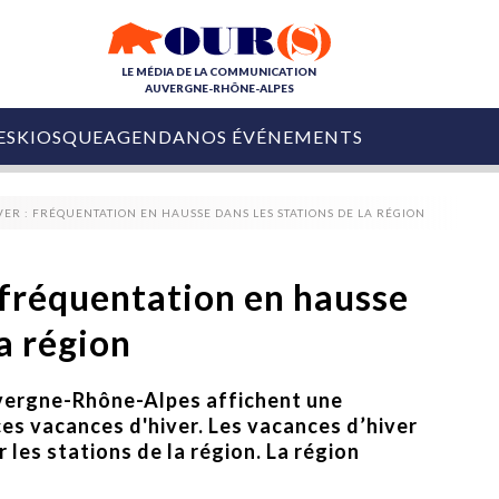
LE MÉDIA DE LA COMMUNICATION
AUVERGNE-RHÔNE-ALPES
ES
KIOSQUE
AGENDA
NOS ÉVÉNEMENTS
OURS DE LA COM
ER : FRÉQUENTATION EN HAUSSE DANS LES STATIONS DE LA RÉGION
COLLECTIVITÉS
OURS DE L'ÉVÉNEMENTIEL
PUBLIÉ LE
31 JUILLET 2026
De Courchevel à
 fréquentation en hausse
Nice : Denis Zanon
OURS DU DIGITAL
est décédé
la région
LES RENDEZ-VOUS MÉDIA
COLLECTIVITÉS
PUBLIÉ LE
31 JUILLET 2026
INFLUENCE IA
Ardèche
Auvergne-Rhône-Alpes affichent une
29 JUILLET 2026
COLLECT
Tourisme lance
es vacances d'hiver. Les vacances d’hiver
[Debrief] Loire Tour
Ardèche Trip
mise sur la déconnexion
les stations de la région. La région
Planner
digital
Afin de pallier son déficit de no
COLLECTIVITÉS