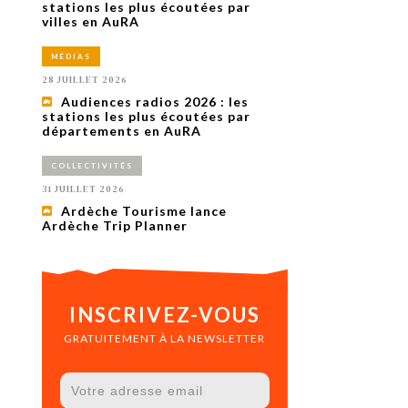
uxième
stations les plus écoutées par
utour de
villes en AuRA
 cinéma.
e
MÉDIAS
vient sur
ACHETER LE NUMÉRO
28 JUILLET 2026
M’ABONNER À OURSCOM PENDANT
Audiences radios 2026 : les
1 AN
stations les plus écoutées par
départements en AuRA
COLLECTIVITÉS
31 JUILLET 2026
Ardèche Tourisme lance
Ardèche Trip Planner
INSCRIVEZ-VOUS
GRATUITEMENT À LA NEWSLETTER