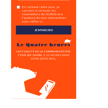
En cochant cette case, je
consens à recevoir les
newsletters de OUR(S) et à
l'analyse de mes interactions
avec celles-ci.
JE M'INSCRIS
Le Quatre heures
L’ACTUALITÉ DE LA COMMUNICATION,
TOUS LES JOURS,
À 16 HEURES DANS
VOTRE BOÎTE MAIL.