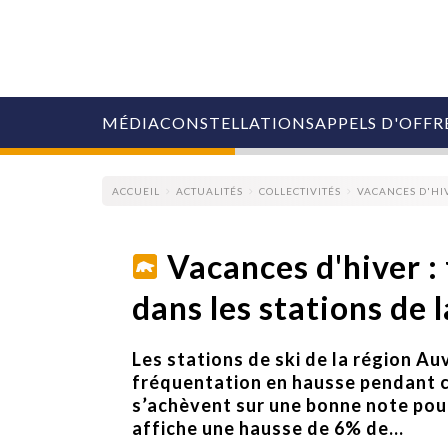
MÉDIA
CONSTELLATIONS
APPELS D'OFFR
ACCUEIL
ACTUALITÉS
COLLECTIVITÉS
VACANCES D'HIV
Vacances d'hiver :
dans les stations de 
COLLECTIVITÉS
MARQUES
AGENCES
Les stations de ski de la région 
RETAIL
fréquentation en hausse pendant c
MÉDIAS
s’achèvent sur une bonne note pour 
MANAGEMENT
affiche une hausse de 6% de...
ÉVÉNEMENTIELS