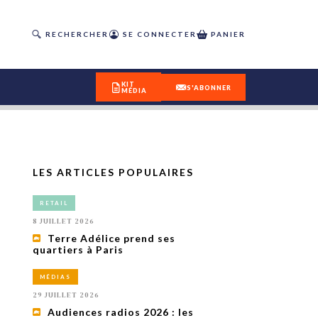
RECHERCHER
SE CONNECTER
PANIER
KIT
S'ABONNER
MÉDIA
LES ARTICLES POPULAIRES
DÉCOUVREZ
RETAIL
OUR(S) #25 - ÉTÉ 2026
8 JUILLET 2026
Terre Adélice prend ses
quartiers à Paris
IVITÉS
isme
MÉDIAS
 en
29 JUILLET 2026
toriété,
Audiences radios 2026 : les