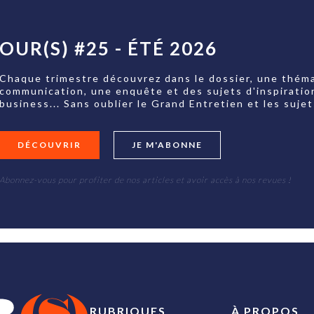
OUR(S) #25 - ÉTÉ 2026
Chaque trimestre découvrez dans le dossier, une théma
communication, une enquête et des sujets d'inspiratio
business... Sans oublier le Grand Entretien et les su
DÉCOUVRIR
JE M'ABONNE
Abonnez-vous pour profiter de nos articles et avoir accès à nos revues !
RUBRIQUES
À PROPOS