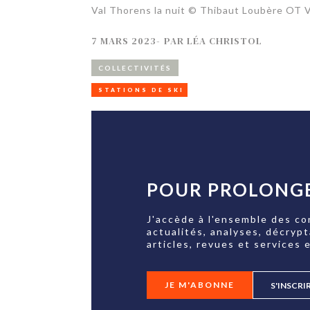
Val Thorens la nuit © Thibaut Loubère OT 
7 MARS 2023
-
PAR
LÉA CHRISTOL
COLLECTIVITÉS
STATIONS DE SKI
POUR PROLONGE
J'accède à l'ensemble des co
actualités, analyses, décryp
articles, revues et services e
JE M'ABONNE
S'INSCRI