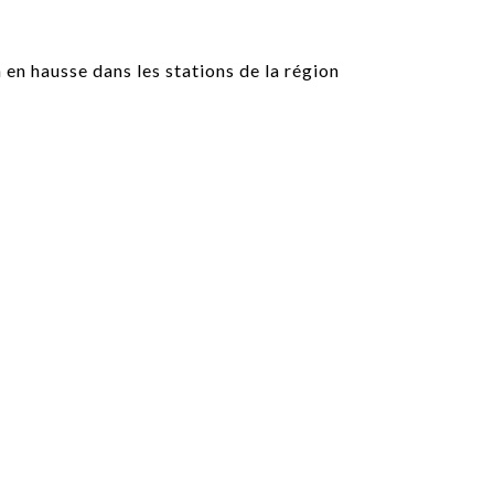
PUBLIÉ LE
30 JUILLET 2026
Loire Tourisme a lancé une de
Amandine Burret
saison autour de son concept a
rejoint Sainte-Foy-
la déconnexion, en digital et au
lès-Lyon
Alexandra Thizy, sa responsabl
marketing et communication, re
la campagne.