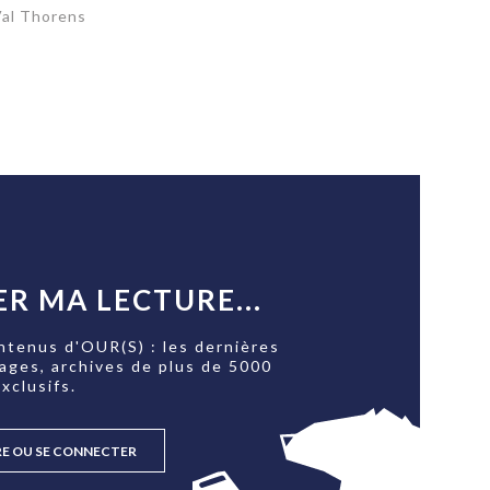
Val Thorens
R MA LECTURE...
ntenus d'OUR(S) : les dernières
tages, archives de plus de 5000
xclusifs.
RE OU SE CONNECTER