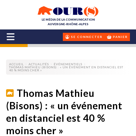
LE MÉDIA DE LA COMMUNICATION
AUVERGNE-RHÔNE-ALPES
SE CONNECTER
PANIER
ACCUEIL
ACTUALITÉS
ÉVÉNEMENTIELS
THOMAS MATHIEU (BISONS) : « UN ÉVÉNEMENT EN DISTANCIEL EST
40 % MOINS CHER »
Thomas Mathieu
(Bisons) : « un événement
en distanciel est 40 %
moins cher »