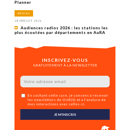
Planner
MÉDIAS
28 JUILLET 2026
Audiences radios 2026 : les stations les
plus écoutées par départements en AuRA
INSCRIVEZ-VOUS
GRATUITEMENT À LA NEWSLETTER
En cochant cette case, je consens à recevoir
les newsletters de OUR(S) et à l'analyse de
mes interactions avec celles-ci.
JE M'INSCRIS