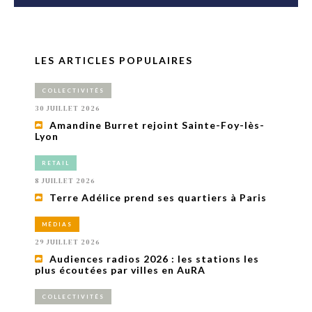
LES ARTICLES POPULAIRES
COLLECTIVITÉS
30 JUILLET 2026
Amandine Burret rejoint Sainte-Foy-lès-
Lyon
RETAIL
8 JUILLET 2026
Terre Adélice prend ses quartiers à Paris
MÉDIAS
29 JUILLET 2026
Audiences radios 2026 : les stations les
plus écoutées par villes en AuRA
COLLECTIVITÉS