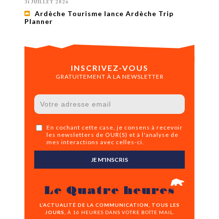
31 JUILLET 2026
Ardèche Tourisme lance Ardèche Trip
Planner
INSCRIVEZ-VOUS
GRATUITEMENT À LA NEWSLETTER
En cochant cette case, je consens à recevoir
les newsletters de OUR(S) et à l'analyse de
mes interactions avec celles-ci.
JE M'INSCRIS
Le Quatre heures
L’ACTUALITÉ DE LA COMMUNICATION, TOUS LES
JOURS,
À 16 HEURES DANS VOTRE BOÎTE MAIL.