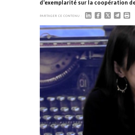
TECH
d'exemplarité sur la coopération d
SERVICES
OPINIONS
PARTAGER CE CONTENU :
LA REVUE
ARTICLE
PARTENAIRE