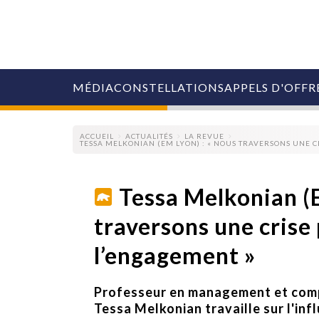
MÉDIA
CONSTELLATIONS
APPELS D'OFFR
ACCUEIL
ACTUALITÉS
LA REVUE
TESSA MELKONIAN (EM LYON) : « NOUS TRAVERSONS UNE 
Tessa Melkonian (
traversons une crise
COLLECTIVITÉS
MARQUES
l’engagement »
AGENCES
RETAIL
MÉDIAS
Professeur en management et comp
MANAGEMENT
ÉVÉNEMENTIELS
Tessa Melkonian travaille sur l'inf