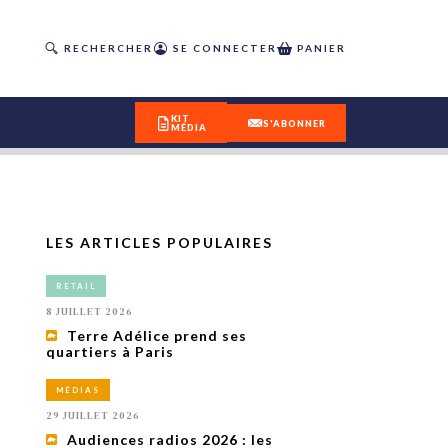
RECHERCHER
SE CONNECTER
PANIER
KIT
S'ABONNER
MÉDIA
LES ARTICLES POPULAIRES
DÉCOUVREZ
RETAIL
OUR(S) #25 - ÉTÉ 2026
8 JUILLET 2026
Terre Adélice prend ses
quartiers à Paris
IVITÉS
isme
MÉDIAS
 en
29 JUILLET 2026
toriété,
Audiences radios 2026 : les