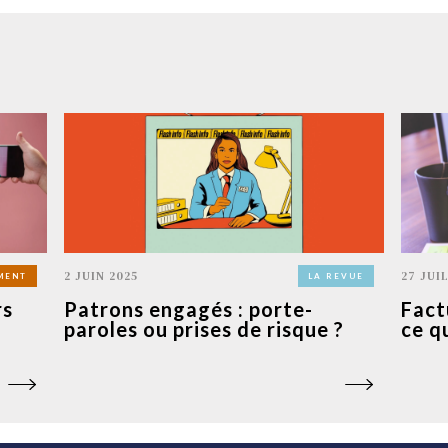
2 JUIN 2025
27 JUI
MENT
LA REVUE
rs
Patrons engagés : porte-
Fact
paroles ou prises de risque ?
ce q