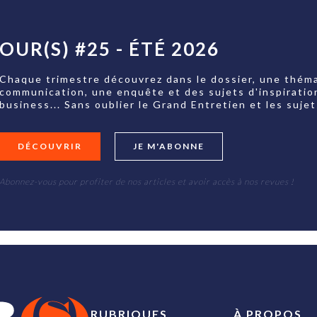
OUR(S) #25 - ÉTÉ 2026
Chaque trimestre découvrez dans le dossier, une théma
communication, une enquête et des sujets d'inspiratio
business... Sans oublier le Grand Entretien et les su
DÉCOUVRIR
JE M'ABONNE
Abonnez-vous pour profiter de nos articles et avoir accès à nos revues !
RUBRIQUES
À PROPOS