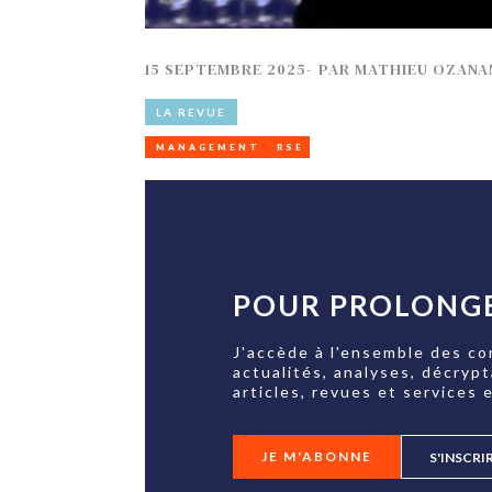
15 SEPTEMBRE 2025
-
PAR
MATHIEU OZANA
LA REVUE
MANAGEMENT
RSE
POUR PROLONGE
J'accède à l'ensemble des co
actualités, analyses, décryp
articles, revues et services e
JE M'ABONNE
S'INSCRI