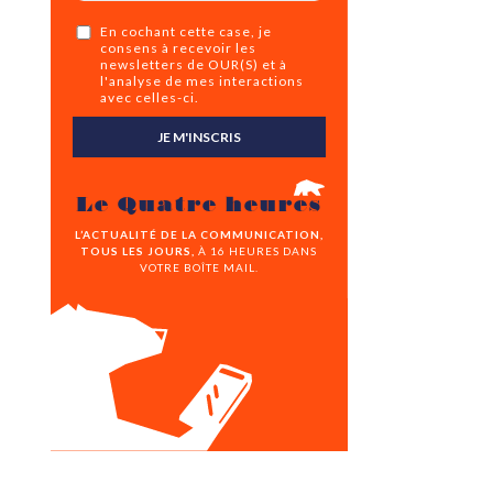
En cochant cette case, je
consens à recevoir les
newsletters de OUR(S) et à
l'analyse de mes interactions
avec celles-ci.
JE M'INSCRIS
Le Quatre heures
L’ACTUALITÉ DE LA COMMUNICATION,
TOUS LES JOURS,
À 16 HEURES DANS
VOTRE BOÎTE MAIL.