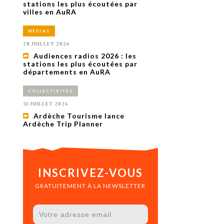
uxième
stations les plus écoutées par
utour de
villes en AuRA
 cinéma.
e
MÉDIAS
vient sur
ACHETER LE NUMÉRO
28 JUILLET 2026
M’ABONNER À OURSCOM PENDANT
Audiences radios 2026 : les
1 AN
stations les plus écoutées par
départements en AuRA
COLLECTIVITÉS
31 JUILLET 2026
Ardèche Tourisme lance
Ardèche Trip Planner
INSCRIVEZ-VOUS
GRATUITEMENT À LA NEWSLETTER