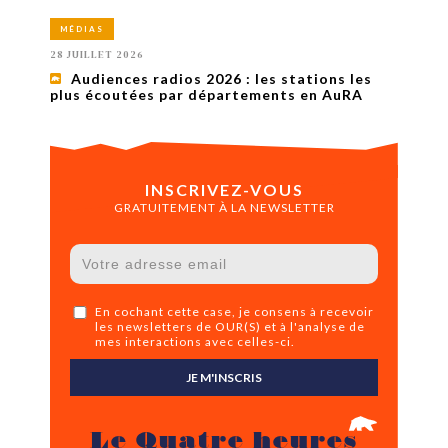
MÉDIAS
28 JUILLET 2026
Audiences radios 2026 : les stations les
plus écoutées par départements en AuRA
INSCRIVEZ-VOUS
GRATUITEMENT À LA NEWSLETTER
En cochant cette case, je consens à recevoir
les newsletters de OUR(S) et à l'analyse de
mes interactions avec celles-ci.
JE M'INSCRIS
Le Quatre heures