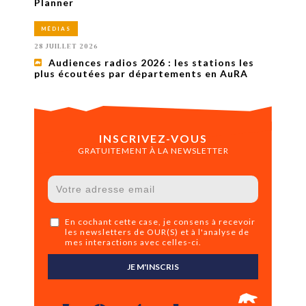
Planner
MÉDIAS
28 JUILLET 2026
Audiences radios 2026 : les stations les
plus écoutées par départements en AuRA
INSCRIVEZ-VOUS
GRATUITEMENT À LA NEWSLETTER
En cochant cette case, je consens à recevoir
les newsletters de OUR(S) et à l'analyse de
mes interactions avec celles-ci.
JE M'INSCRIS