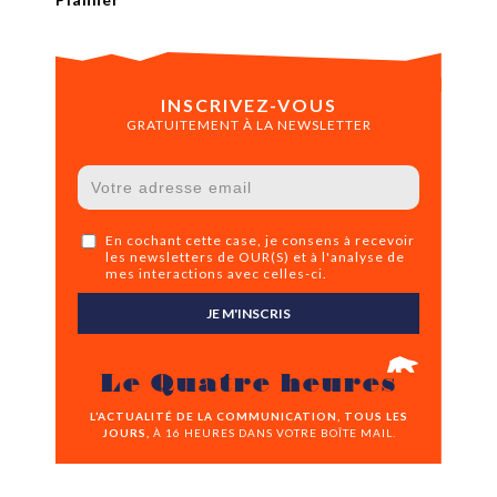
INSCRIVEZ-VOUS
GRATUITEMENT À LA NEWSLETTER
En cochant cette case, je consens à recevoir
les newsletters de OUR(S) et à l'analyse de
mes interactions avec celles-ci.
JE M'INSCRIS
Le Quatre heures
L’ACTUALITÉ DE LA COMMUNICATION, TOUS LES
JOURS,
À 16 HEURES DANS VOTRE BOÎTE MAIL.