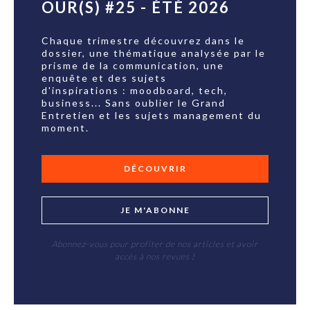
OUR(S) #25 - ÉTÉ 2026
Chaque trimestre découvrez dans le
dossier, une thématique analysée par le
prisme de la communication, une
enquête et des sujets
d'inspirations : moodboard, tech,
business... Sans oublier le Grand
Entretien et les sujets management du
moment.
DÉCOUVRIR
JE M'ABONNE
Abonnez-vous pour profiter de nos articles et avoir
accès à nos revues !