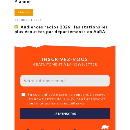
Planner
MÉDIAS
28 JUILLET 2026
Audiences radios 2026 : les stations les
plus écoutées par départements en AuRA
INSCRIVEZ-VOUS
GRATUITEMENT À LA NEWSLETTER
En cochant cette case, je consens à recevoir
les newsletters de OUR(S) et à l'analyse de
mes interactions avec celles-ci.
JE M'INSCRIS