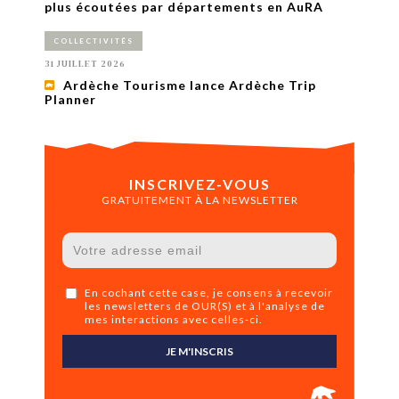
plus écoutées par départements en AuRA
COLLECTIVITÉS
31 JUILLET 2026
Ardèche Tourisme lance Ardèche Trip
Planner
INSCRIVEZ-VOUS
GRATUITEMENT À LA NEWSLETTER
En cochant cette case, je consens à recevoir
les newsletters de OUR(S) et à l'analyse de
mes interactions avec celles-ci.
JE M'INSCRIS