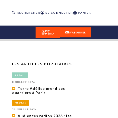
RECHERCHER
SE CONNECTER
PANIER
KIT
S'ABONNER
MÉDIA
LES ARTICLES POPULAIRES
DÉCOUVREZ
RETAIL
OUR(S) #25 - ÉTÉ 2026
8 JUILLET 2026
Terre Adélice prend ses
quartiers à Paris
IVITÉS
isme
MÉDIAS
 en
29 JUILLET 2026
toriété,
Audiences radios 2026 : les