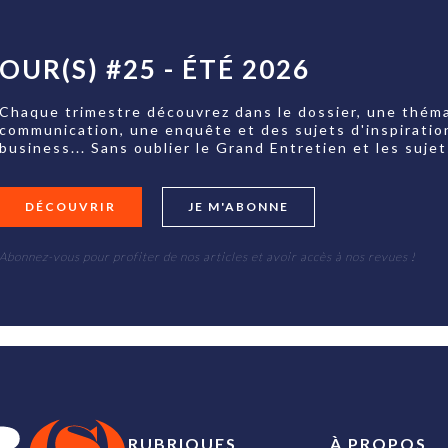
OUR(S) #25 - ÉTÉ 2026
Chaque trimestre découvrez dans le dossier, une théma
communication, une enquête et des sujets d'inspiratio
business... Sans oublier le Grand Entretien et les su
DÉCOUVRIR
JE M'ABONNE
Abonnez-vous pour profiter de nos articles et avoir accès à nos revues !
RUBRIQUES
À PROPOS