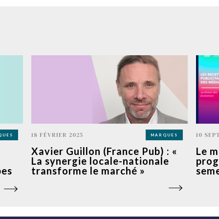
18 FÉVRIER 2025
10 SEP
QUES
MARQUES
Xavier Guillon (France Pub) : «
Le m
La synergie locale-nationale
prog
pes
transforme le marché »
seme