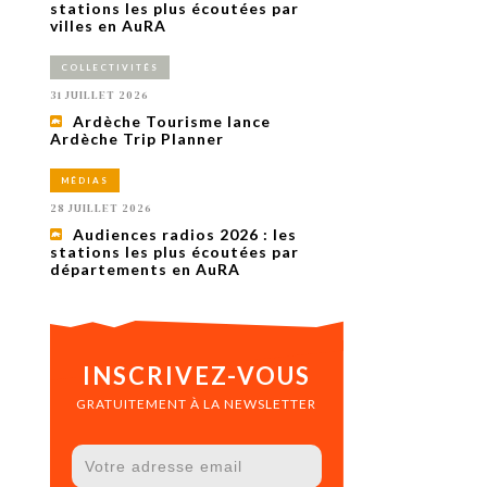
uxième
stations les plus écoutées par
utour de
villes en AuRA
 cinéma.
e
COLLECTIVITÉS
vient sur
ACHETER LE NUMÉRO
31 JUILLET 2026
M’ABONNER À OURSCOM PENDANT
Ardèche Tourisme lance
1 AN
Ardèche Trip Planner
MÉDIAS
28 JUILLET 2026
Audiences radios 2026 : les
stations les plus écoutées par
départements en AuRA
INSCRIVEZ-VOUS
GRATUITEMENT À LA NEWSLETTER