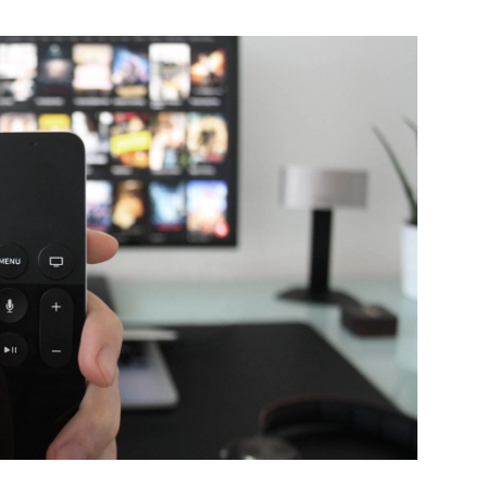
PUBLIÉ LE
30 JUILLET 2026
Loire Tourisme a lancé une de
Amandine Burret
saison autour de son concept a
rejoint Sainte-Foy-
la déconnexion, en digital et au
lès-Lyon
Alexandra Thizy, sa responsabl
marketing et communication, re
la campagne.