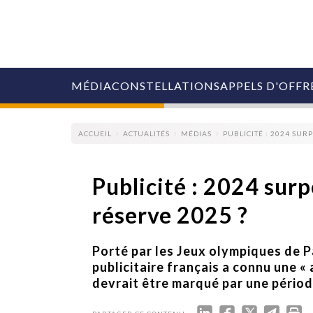
MÉDIA
CONSTELLATIONS
APPELS D'OFFR
ACCUEIL
ACTUALITÉS
MÉDIAS
PUBLICITÉ : 2024 SUR
Publicité : 2024 sur
réserve 2025 ?
COLLECTIVITÉS
MARQUES
AGENCES
Porté par les Jeux olympiques de Pa
RETAIL
publicitaire français a connu une «
MÉDIAS
devrait être marqué par une pério
MANAGEMENT
ÉVÉNEMENTIELS