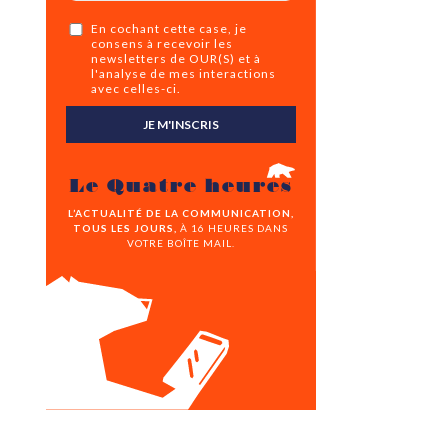
En cochant cette case, je
consens à recevoir les
newsletters de OUR(S) et à
l'analyse de mes interactions
avec celles-ci.
JE M'INSCRIS
Le Quatre heures
L’ACTUALITÉ DE LA COMMUNICATION,
TOUS LES JOURS,
À 16 HEURES DANS
VOTRE BOÎTE MAIL.