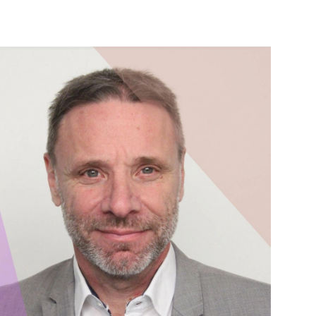
PUBLIÉ LE
30 JUILLET 2026
Loire Tourisme a lancé une de
Amandine Burret
saison autour de son concept a
rejoint Sainte-Foy-
la déconnexion, en digital et au
lès-Lyon
Alexandra Thizy, sa responsabl
marketing et communication, re
la campagne.