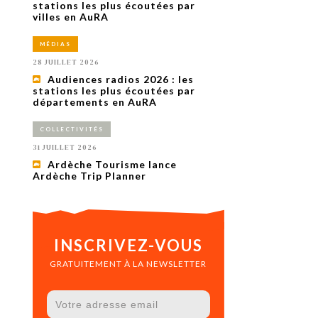
uxième
stations les plus écoutées par
utour de
villes en AuRA
 cinéma.
e
MÉDIAS
vient sur
ACHETER LE NUMÉRO
28 JUILLET 2026
M’ABONNER À OURSCOM PENDANT
Audiences radios 2026 : les
1 AN
stations les plus écoutées par
départements en AuRA
COLLECTIVITÉS
31 JUILLET 2026
Ardèche Tourisme lance
Ardèche Trip Planner
INSCRIVEZ-VOUS
GRATUITEMENT À LA NEWSLETTER