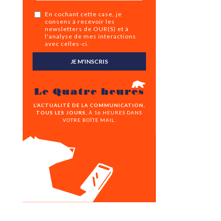
En cochant cette case, je
consens à recevoir les
newsletters de OUR(S) et à
l'analyse de mes interactions
avec celles-ci.
JE M'INSCRIS
Le Quatre heures
L’ACTUALITÉ DE LA COMMUNICATION,
TOUS LES JOURS,
À 16 HEURES DANS
VOTRE BOÎTE MAIL.