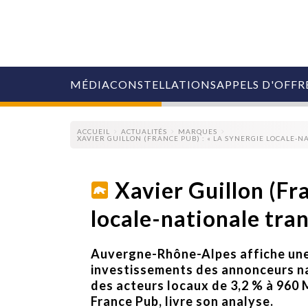
MÉDIA
CONSTELLATIONS
APPELS D'OFFR
ACCUEIL
ACTUALITÉS
MARQUES
XAVIER GUILLON (FRANCE PUB) : « LA SYNERGIE LOCALE-
Xavier Guillon (Fra
locale-nationale tra
COLLECTIVITÉS
MARQUES
AGENCES
Auvergne-Rhône-Alpes affiche une b
RETAIL
MÉDIAS
investissements des annonceurs na
MANAGEMENT
des acteurs locaux de 3,2 % à 960 
ÉVÉNEMENTIELS
France Pub, livre son analyse.