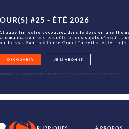
OUR(S) #25 - ÉTÉ 2026
Chaque trimestre découvrez dans le dossier, une théma
communication, une enquête et des sujets d'inspiratio
business... Sans oublier le Grand Entretien et les su
DÉCOUVRIR
JE M'ABONNE
Abonnez-vous pour profiter de nos articles et avoir accès à nos revues !
RUBRIQUES
À PROPOS