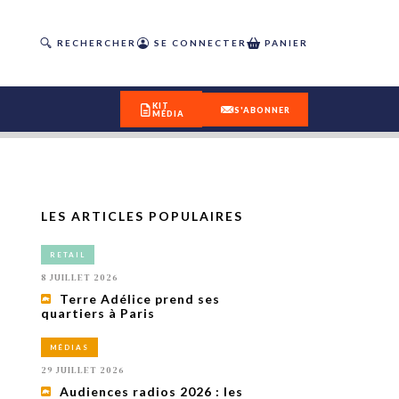
RECHERCHER
SE CONNECTER
PANIER
KIT
S'ABONNER
MÉDIA
LES ARTICLES POPULAIRES
DÉCOUVREZ
RETAIL
OUR(S) #25 - ÉTÉ 2026
8 JUILLET 2026
Terre Adélice prend ses
quartiers à Paris
IVITÉS
isme
MÉDIAS
 en
29 JUILLET 2026
toriété,
Audiences radios 2026 : les