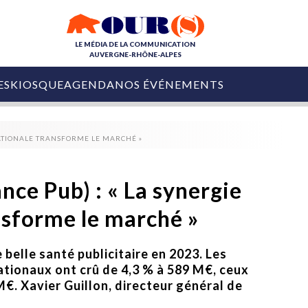
LE MÉDIA DE LA COMMUNICATION
AUVERGNE-RHÔNE-ALPES
ES
KIOSQUE
AGENDA
NOS ÉVÉNEMENTS
OURS DE LA COM
NATIONALE TRANSFORME LE MARCHÉ »
COLLECTIVITÉS
OURS DE L'ÉVÉNEMENTIEL
PUBLIÉ LE
31 JUILLET 2026
De Courchevel à
Nice : Denis Zanon
nce Pub) : « La synergie
OURS DU DIGITAL
est décédé
LES RENDEZ-VOUS MÉDIA
nsforme le marché »
COLLECTIVITÉS
PUBLIÉ LE
31 JUILLET 2026
INFLUENCE IA
Ardèche
29 JUILLET 2026
COLLECT
elle santé publicitaire en 2023. Les
Tourisme lance
[Debrief] Loire Tour
Ardèche Trip
tionaux ont crû de 4,3 % à 589 M€, ceux
mise sur la déconnexion
Planner
M€. Xavier Guillon, directeur général de
digital
Afin de pallier son déficit de no
COLLECTIVITÉS