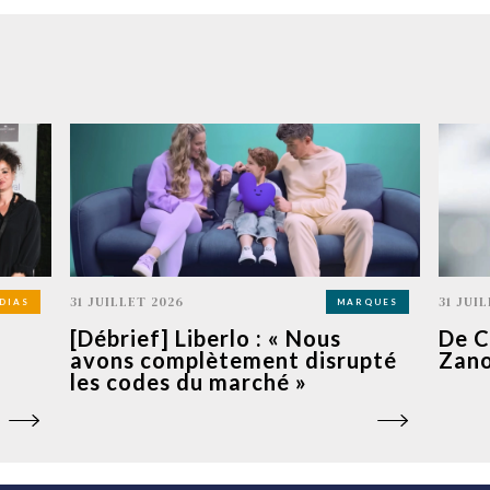
31 JUILLET 2026
31 JUI
DIAS
MARQUES
[Débrief] Liberlo : « Nous
De C
avons complètement disrupté
Zano
les codes du marché »