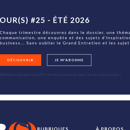
OUR(S) #25 - ÉTÉ 2026
Chaque trimestre découvrez dans le dossier, une théma
communication, une enquête et des sujets d'inspiratio
business... Sans oublier le Grand Entretien et les su
DÉCOUVRIR
JE M'ABONNE
Abonnez-vous pour profiter de nos articles et avoir accès à nos revues !
RUBRIQUES
À PROPOS