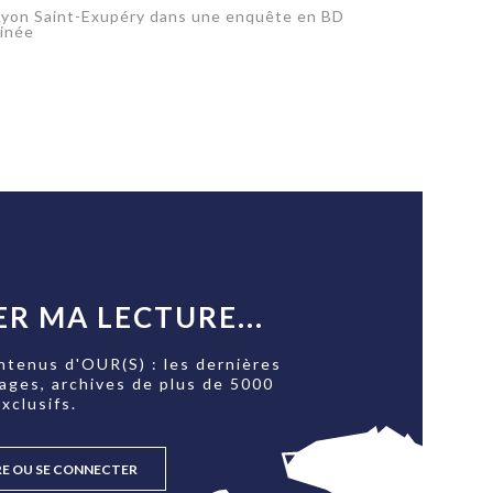
 Lyon Saint-Exupéry dans une enquête en BD
sinée
R MA LECTURE...
ntenus d'OUR(S) : les dernières
tages, archives de plus de 5000
xclusifs.
RE OU SE CONNECTER