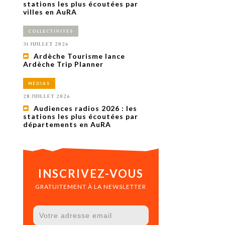
uxième
stations les plus écoutées par
utour de
villes en AuRA
 cinéma.
e
COLLECTIVITÉS
vient sur
ACHETER LE NUMÉRO
31 JUILLET 2026
M’ABONNER À OURSCOM PENDANT
Ardèche Tourisme lance
1 AN
Ardèche Trip Planner
MÉDIAS
28 JUILLET 2026
Audiences radios 2026 : les
stations les plus écoutées par
départements en AuRA
INSCRIVEZ-VOUS
GRATUITEMENT À LA NEWSLETTER