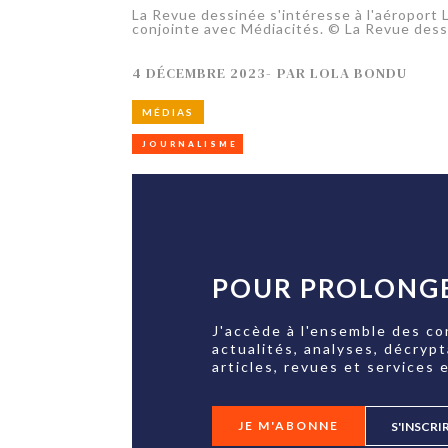
La Revue dessinée s'intéresse à l'aéroport
conjointe avec Médiacités. © La Revue des
4 DÉCEMBRE 2023
-
PAR
LOLA BONDU
MÉDIAS
JOURNALISME
POUR PROLONGE
J'accède à l'ensemble des co
actualités, analyses, décryp
articles, revues et services e
JE M'ABONNE
S'INSCRI