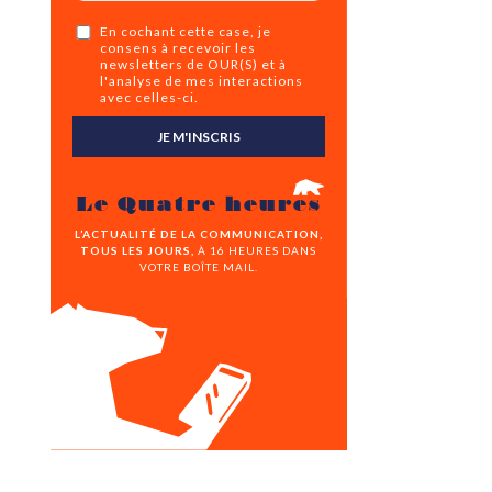
En cochant cette case, je
consens à recevoir les
newsletters de OUR(S) et à
l'analyse de mes interactions
avec celles-ci.
JE M'INSCRIS
Le Quatre heures
L’ACTUALITÉ DE LA COMMUNICATION,
TOUS LES JOURS,
À 16 HEURES DANS
VOTRE BOÎTE MAIL.