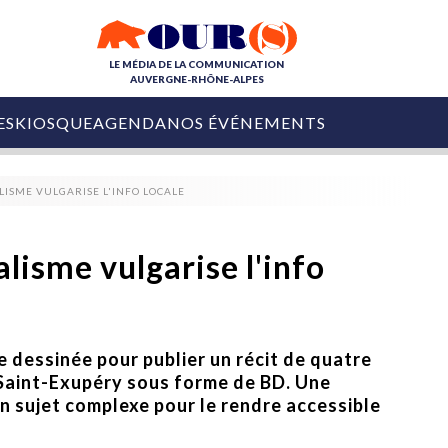
LE MÉDIA DE LA COMMUNICATION
AUVERGNE-RHÔNE-ALPES
ES
KIOSQUE
AGENDA
NOS ÉVÉNEMENTS
OURS DE LA COM
ISME VULGARISE L'INFO LOCALE
COLLECTIVITÉS
OURS DE L'ÉVÉNEMENTIEL
PUBLIÉ LE
31 JUILLET 2026
De Courchevel à
lisme vulgarise l'info
Nice : Denis Zanon
OURS DU DIGITAL
est décédé
LES RENDEZ-VOUS MÉDIA
COLLECTIVITÉS
PUBLIÉ LE
31 JUILLET 2026
INFLUENCE IA
Ardèche
e dessinée pour publier un récit de quatre
29 JUILLET 2026
COLLECT
Tourisme lance
 Saint-Exupéry sous forme de BD. Une
[Debrief] Loire Tour
Ardèche Trip
mise sur la déconnexion
un sujet complexe pour le rendre accessible
Planner
digital
Afin de pallier son déficit de no
COLLECTIVITÉS