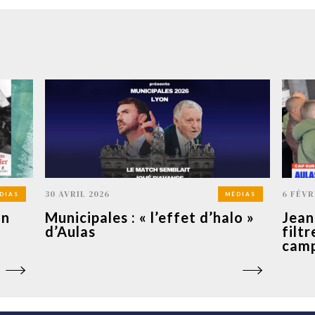
30 AVRIL 2026
6 FÉVR
DIAS
MÉDIAS
on
Municipales : « l’effet d’halo »
Jean
d’Aulas
filtr
cam