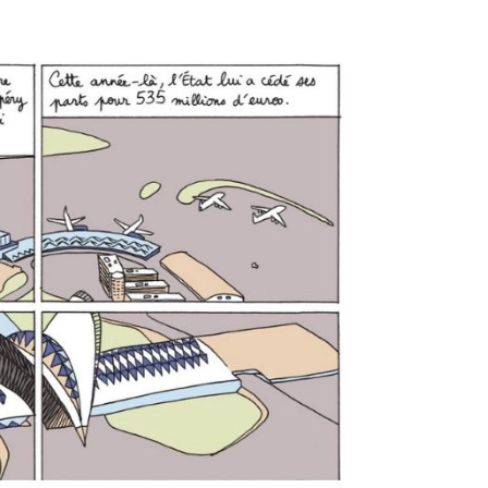
PUBLIÉ LE
30 JUILLET 2026
Loire Tourisme a lancé une de
Amandine Burret
saison autour de son concept a
rejoint Sainte-Foy-
la déconnexion, en digital et au
lès-Lyon
Alexandra Thizy, sa responsabl
marketing et communication, re
la campagne.