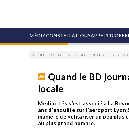
MÉDIA
CONSTELLATIONS
APPELS D'OFFR
ACCUEIL
ACTUALITÉS
MÉDIAS
QUAND LE BD JOURNAL
Quand le BD journa
locale
COLLECTIVITÉS
MARQUES
AGENCES
Médiacités s’est associé à La Revu
RETAIL
ans d’enquête sur l’aéroport Lyon
MÉDIAS
manière de vulgariser un peu plus 
MANAGEMENT
au plus grand nombre.
ÉVÉNEMENTIELS