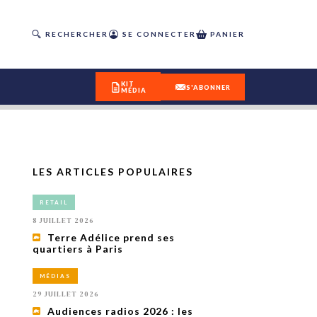
RECHERCHER
SE CONNECTER
PANIER
KIT
S'ABONNER
MÉDIA
LES ARTICLES POPULAIRES
DÉCOUVREZ
RETAIL
OUR(S) #25 - ÉTÉ 2026
8 JUILLET 2026
Terre Adélice prend ses
quartiers à Paris
IVITÉS
isme
MÉDIAS
 en
29 JUILLET 2026
toriété,
Audiences radios 2026 : les