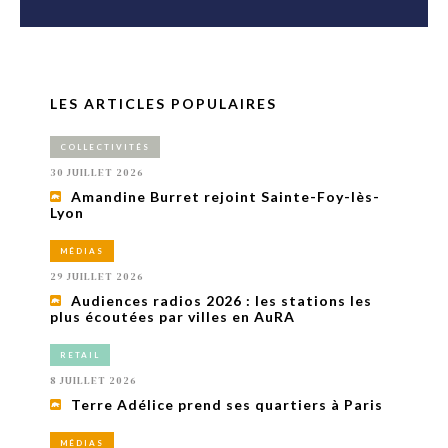
LES ARTICLES POPULAIRES
COLLECTIVITÉS
30 JUILLET 2026
Amandine Burret rejoint Sainte-Foy-lès-
Lyon
MÉDIAS
29 JUILLET 2026
Audiences radios 2026 : les stations les
plus écoutées par villes en AuRA
RETAIL
8 JUILLET 2026
Terre Adélice prend ses quartiers à Paris
MÉDIAS