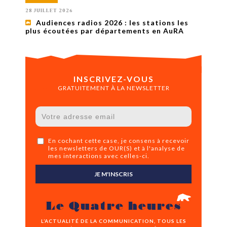
28 JUILLET 2026
Audiences radios 2026 : les stations les
plus écoutées par départements en AuRA
INSCRIVEZ-VOUS
GRATUITEMENT À LA NEWSLETTER
En cochant cette case, je consens à recevoir
les newsletters de OUR(S) et à l'analyse de
mes interactions avec celles-ci.
JE M'INSCRIS
Le Quatre heures
L’ACTUALITÉ DE LA COMMUNICATION, TOUS LES