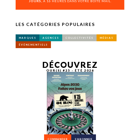
JOURS,
À 16 HEURES DANS VOTRE BOÎTE MAIL.
LES CATÉGORIES POPULAIRES
MARQUES
AGENCES
COLLECTIVITÉS
MÉDIAS
ÉVÉNEMENTIELS
DÉCOUVREZ
OUR(S) #25 - ÉTÉ 2026
COMMANDER
S’ABONNER