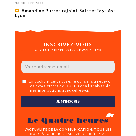
30 JUILLET 2026
Amandine Burret rejoint Sainte-Foy-lès-
Lyon
INSCRIVEZ-VOUS
GRATUITEMENT À LA NEWSLETTER
En cochant cette case, je consens à recevoir
les newsletters de OUR(S) et à l'analyse de
mes interactions avec celles-ci.
JE M'INSCRIS
Le Quatre heures
L’ACTUALITÉ DE LA COMMUNICATION, TOUS LES
JOURS,
À 16 HEURES DANS VOTRE BOÎTE MAIL.