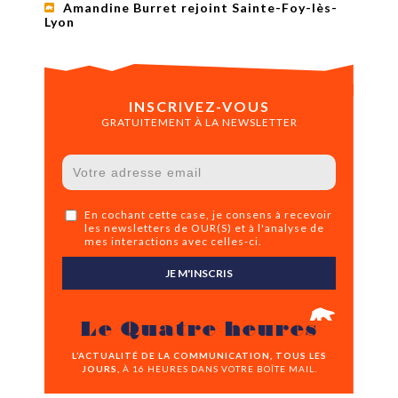
Amandine Burret rejoint Sainte-Foy-lès-
Lyon
INSCRIVEZ-VOUS
GRATUITEMENT À LA NEWSLETTER
En cochant cette case, je consens à recevoir
les newsletters de OUR(S) et à l'analyse de
mes interactions avec celles-ci.
JE M'INSCRIS
Le Quatre heures
L’ACTUALITÉ DE LA COMMUNICATION, TOUS LES
JOURS,
À 16 HEURES DANS VOTRE BOÎTE MAIL.