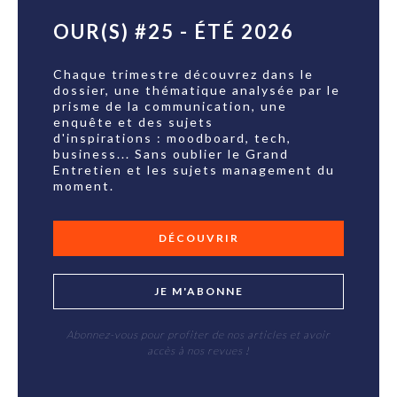
OUR(S) #25 - ÉTÉ 2026
Chaque trimestre découvrez dans le
dossier, une thématique analysée par le
prisme de la communication, une
enquête et des sujets
d'inspirations : moodboard, tech,
business... Sans oublier le Grand
Entretien et les sujets management du
moment.
DÉCOUVRIR
JE M'ABONNE
Abonnez-vous pour profiter de nos articles et avoir
accès à nos revues !