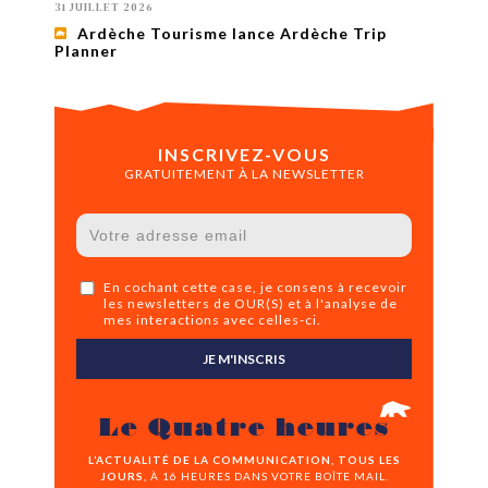
31 JUILLET 2026
Ardèche Tourisme lance Ardèche Trip
Planner
INSCRIVEZ-VOUS
GRATUITEMENT À LA NEWSLETTER
En cochant cette case, je consens à recevoir
les newsletters de OUR(S) et à l'analyse de
mes interactions avec celles-ci.
JE M'INSCRIS
Le Quatre heures
L’ACTUALITÉ DE LA COMMUNICATION, TOUS LES
JOURS,
À 16 HEURES DANS VOTRE BOÎTE MAIL.