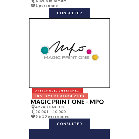
Aucun minimum
Relations Pre
1 personne
Relations publ
Réseaux soci
CONSULTER
Retail
Routage
SEO/SEA
Site web
Social media
Social selling
Sondages
Sonorisation,
éclairages
Stand
Storytelling
Stratégie méd
Street market
Trade market
Traiteurs
UX design
Web app
AFFICHAGE, ENSEIGNE…
Web to store
INDUSTRIES GRAPHIQUES
MAGIC PRINT ONE - MPO
42240 UNIEUX
20 001 - 40 000
6 à 10 personnes
CONSULTER