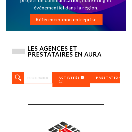
projets de communication, marketing et
événementiel dans la région.
Référencer mon entreprise
LES AGENCES ET
PRESTATAIRES EN AURA
ACTIVITÉS
PRESTATIONS
(1)
Affichage,
2D/3D
enseigne…
360
Agence de
Achat d’espac
communication
publicitaire
Agence digitale
Affichage
Agence
Affichage digi
généraliste
Analytics
Agence médias
Application m
Agences de presse
Branding