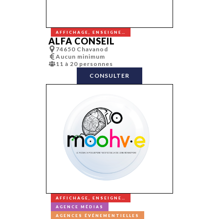
Études et
sondages
Événementiel
Fundraising
FX
AFFICHAGE, ENSEIGNE…
ALFA CONSEIL
Gaming
Graphiste,
74650 Chavanod
graphisme
Aucun minimum
Hébergement
11 à 20 personnes
Identité de
marque
CONSULTER
Identité sono
Impression
(numérique/of
set/ grand
format…)
Inbound mark
Incentive
Influence et
lobbying
Influence et
lobbying
Infographie
Innovation
Lancement de
produit
Lieux
événementiel
AFFICHAGE, ENSEIGNE…
Location de
matériel de
AGENCE MÉDIAS
réception
AGENCES ÉVÉNEMENTIELLES