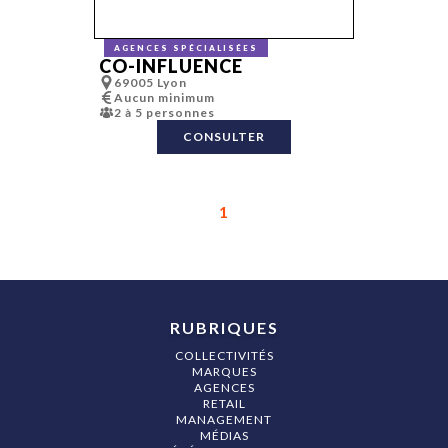
Études et
sondages
Événementiel
AGENCES SPÉCIALISÉES
Fundraising
CO-INFLUENCE
FX
69005 Lyon
Gaming
Graphiste,
Aucun minimum
graphisme
2 à 5 personnes
Hébergement
CONSULTER
Identité de
marque
Identité sono
Impression
(numérique/of
1
set/ grand
format…)
Inbound mark
Incentive
Influence et
lobbying
Influence et
lobbying
Infographie
RUBRIQUES
Innovation
Lancement de
COLLECTIVITÉS
produit
MARQUES
Lieux
AGENCES
événementiel
RETAIL
Location de
MANAGEMENT
matériel de
MÉDIAS
réception