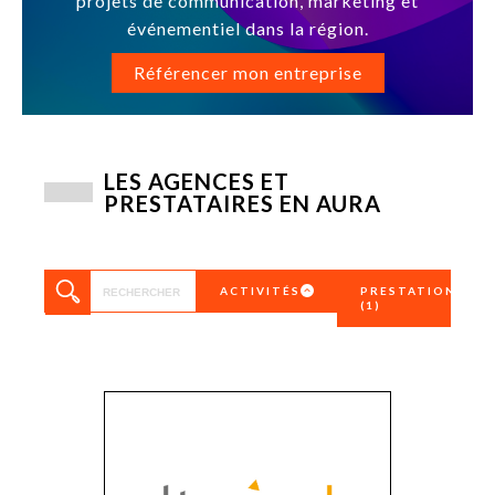
projets de communication, marketing et
événementiel dans la région.
Référencer mon entreprise
LES AGENCES ET
PRESTATAIRES EN AURA
ACTIVITÉS
PRESTATIONS
(1)
Affichage,
2D/3D
enseigne…
360
Agence de
Achat d’espac
communication
publicitaire
Agence digitale
Affichage
Agence
Affichage digi
généraliste
Analytics
Agence médias
Application m
Agences de presse
Branding