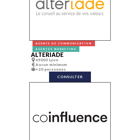
Agences
Campagne de
événementielles
communicatio
Agences marketing
Campagne dig
Agences
Campagne pri
spécialisées
Campagne
Audiovisuel
publicitaire
Communication
Campagne rad
par l’objet
Campagne
Événementiel
TV/cinéma
Formation/enseignement
Catalogue
AGENCE DE COMMUNICATION
Free-Lances
Cocktail
AGENCES MARKETING
Industries
Communicati
ALTERIADE
graphiques
Communicati
69003 Lyon
Lieux
interne
Aucun minimum
événementiels
Communicati
Médias (presse,
+20 personnes
Communicati
radio, TV, web,
visuelle, bran
CONSULTER
cinéma…)
Conception
Photographie
rédaction
Prestataires
Conseil en
Marketing service
marketing
Régies
Conseil et
publicitaires
stratégie
Création de
marque
Création musi
Création son
Design
Digital
E-commerce
Éditorial