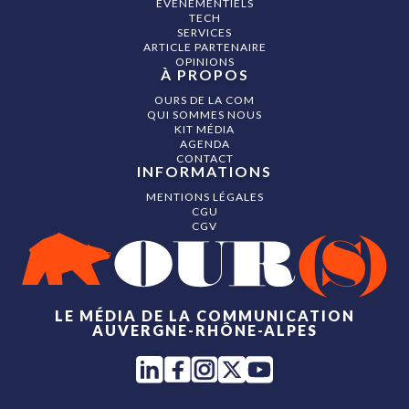
ÉVÉNEMENTIELS
Logo
TECH
Mailing
(web/sms…)
SERVICES
Maquette pri
ARTICLE PARTENAIRE
Marketing
OPINIONS
automation
À PROPOS
Marketing
sensoriel
OURS DE LA COM
Mécénat
QUI SOMMES NOUS
Média
KIT MÉDIA
Media plannin
AGENDA
Motion desig
CONTACT
Naming
INFORMATIONS
Objets
publicitaires
MENTIONS LÉGALES
Organisation
CGU
d'événement
CGV
Packaging
Photographie
Phygital
Plan média
Plateforme d
marque
PLV
LE MÉDIA DE LA COMMUNICATION
Podcast
AUVERGNE-RHÔNE-ALPES
Production vi
Promotion de
ventes
PWA
Référencemen
Régie publicit