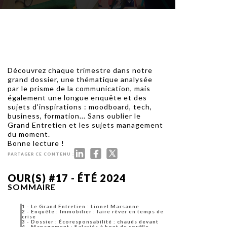
uxième
utour de
 cinéma.
e
vient sur
ACHETER LE NUMÉRO
M’ABONNER À OURSCOM PENDANT
1 AN
Découvrez chaque trimestre dans notre
grand dossier, une thématique analysée
par le prisme de la communication, mais
également une longue enquête et des
sujets d'inspirations :
moodboard, tech,
business, formation...
Sans oublier le
Grand Entretien et les sujets management
du moment.
Bonne lecture !
PARTAGER CE CONTENU :
OUR(S) #17 - ÉTÉ 2024
SOMMAIRE
1
-
Le Grand Entretien : Lionel Marsanne
2
-
Enquête : Immobilier : faire rêver en temps de
crise
3
-
Dossier : Écoresponsabilité : chauds devant
4
-
Management : Salariés à bout de souffle,