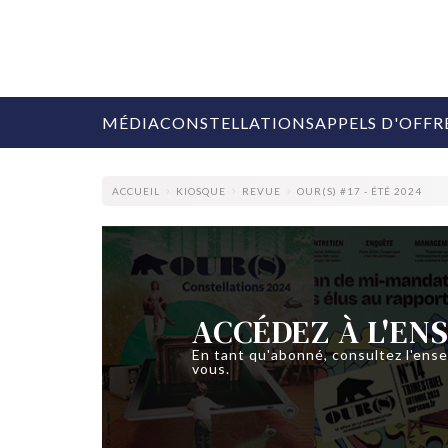
MÉDIA
CONSTELLATIONS
APPELS D'OFFR
ACCUEIL
KIOSQUE
REVUE
OUR(S) #17 - ÉTÉ 2024
COLLECTIVITÉS
ACCÉDEZ À L'EN
MARQUES
AGENCES
En tant qu'abonné, consultez l'ens
vous.
RETAIL
MÉDIAS
MANAGEMENT
ÉVÉNEMENTIELS