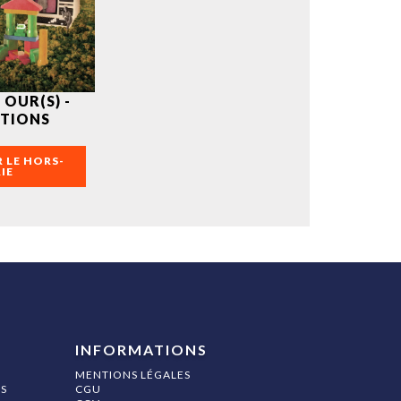
 OUR(S) -
TIONS
 LE HORS-
IE
INFORMATIONS
MENTIONS LÉGALES
S
CGU