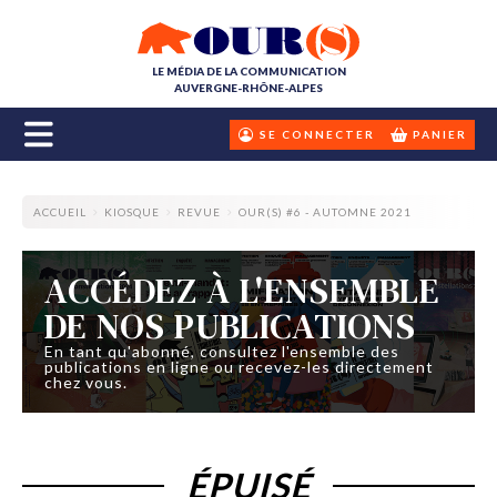
LE MÉDIA DE LA COMMUNICATION
AUVERGNE-RHÔNE-ALPES
SE CONNECTER
PANIER
ACCUEIL
KIOSQUE
REVUE
OUR(S) #6 - AUTOMNE 2021
ACCÉDEZ À L'ENSEMBLE
DE NOS PUBLICATIONS
En tant qu'abonné, consultez l'ensemble des
publications en ligne ou recevez-les directement
chez vous.
ÉPUISÉ